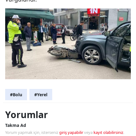
#Bolu
#Yerel
Yorumlar
Takma Ad
Yorum yapmak için, isterseniz
giriş yapabilir
veya
kayıt olabilirsiniz
.