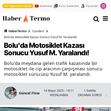
07 Ağustos 2026
Videolar
Foto Galeriler
Yazarlar
HaberTermo
Gündem
Bolu'da Motosiklet Kazası Sonucu Yusuf M. Yaralandı!
Bolu'da Motosiklet Kazası
Sonucu Yusuf M. Yaralandı!
Bolu'da meydana gelen trafik kazasında bir
motosiklet ile cip aracının çarpışması sonucu
motosiklet sürücüsü Yusuf M. yaralandı.
B
14 Mayıs 2025 - 14:11
1 Dakika
Güncel Flow
YAYINLANMA
OKUNMA SÜRESİ
Hab