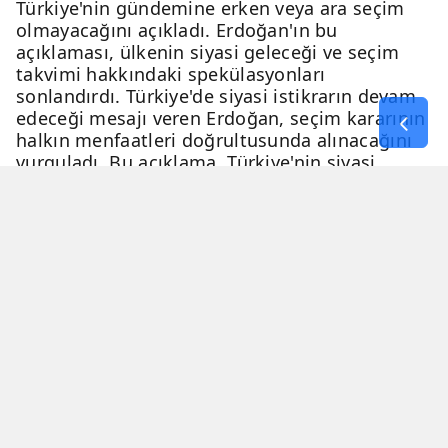
Türkiye'nin gündemine erken veya ara seçim
olmayacağını açıkladı. Erdoğan'ın bu
açıklaması, ülkenin siyasi geleceği ve seçim
takvimi hakkındaki spekülasyonları
sonlandırdı. Türkiye'de siyasi istikrarın devam
edeceği mesajı veren Erdoğan, seçim kararının
halkın menfaatleri doğrultusunda alınacağını
vurguladı. Bu açıklama, Türkiye'nin siyasi
geleceği hakkında netlik kazandırdı.
06 Nisan 2026 - 23:51
3 Dakika
Haber Merkezi
YAYINLANMA
OKUNMA SÜRESİ