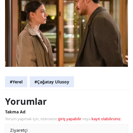
#Yerel
#Çağatay Ulusoy
Yorumlar
Takma Ad
Yorum yapmak için, isterseniz
giriş yapabilir
veya
kayıt olabilirsiniz
.