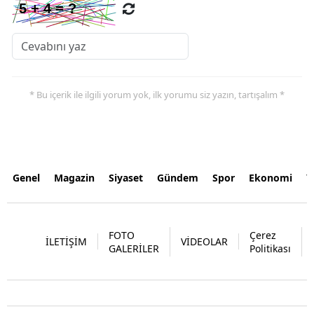
* Bu içerik ile ilgili yorum yok, ilk yorumu siz yazın, tartışalım *
Genel
Magazin
Siyaset
Gündem
Spor
Ekonomi
Y
FOTO
Çerez
İLETİŞİM
VİDEOLAR
GALERİLER
Politikası