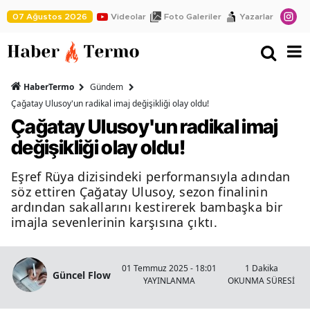
07 Ağustos 2026
Videolar
Foto Galeriler
Yazarlar
HaberTermo
Gündem
Çağatay Ulusoy'un radikal imaj değişikliği olay oldu!
Çağatay Ulusoy'un radikal imaj
değişikliği olay oldu!
Eşref Rüya dizisindeki performansıyla adından
söz ettiren Çağatay Ulusoy, sezon finalinin
ardından sakallarını kestirerek bambaşka bir
imajla sevenlerinin karşısına çıktı.
01 Temmuz 2025 - 18:01
1 Dakika
Güncel Flow
YAYINLANMA
OKUNMA SÜRESİ