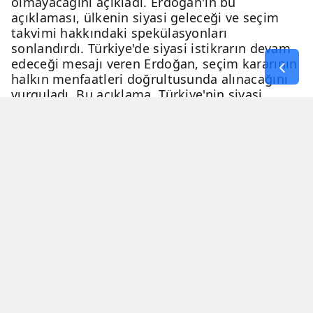
olmayacağını açıkladı. Erdoğan'ın bu
açıklaması, ülkenin siyasi geleceği ve seçim
takvimi hakkındaki spekülasyonları
sonlandırdı. Türkiye'de siyasi istikrarın devam
edeceği mesajı veren Erdoğan, seçim kararının
halkın menfaatleri doğrultusunda alınacağını
vurguladı. Bu açıklama, Türkiye'nin siyasi
geleceği hakkında netlik kazandırdı.
06 Nisan 2026 - 23:51
3 Dakika
Haber Merkezi
YAYINLANMA
OKUNMA SÜRESİ