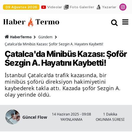
09 Ağustos 2026
Videolar
Foto Galeriler
Yazarlar
HaberTermo
Gündem
Çatalca'da Minibüs Kazası: Şoför Sezgin A. Hayatını Kaybetti!
Çatalca'da Minibüs Kazası: Şoför
Sezgin A. Hayatını Kaybetti!
İstanbul Çatalca'da trafik kazasında, bir
minibüs şoförü direksiyon hakimiyetini
kaybederek takla attı. Kazada şoför Sezgin A.
olay yerinde öldü.
İ
14 Haziran 2025 - 09:08
1 Dakika
Güncel Flow
YAYINLANMA
OKUNMA SÜRESİ