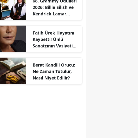
68. Grammy Ödülleri
2026: Billie Eilish ve
Kendrick Lamar
Gecede Zirveyi
Paylaştı
Fatih Ürek Hayatını
Kaybetti! Ünlü
Sanatçının Vasiyeti
Ortaya Çıktı
Berat Kandili Orucu:
Ne Zaman Tutulur,
Nasıl Niyet Edilir?
dem
ump: İran'daki Savaşı Biti
arı Yalnızca Bana Aittir