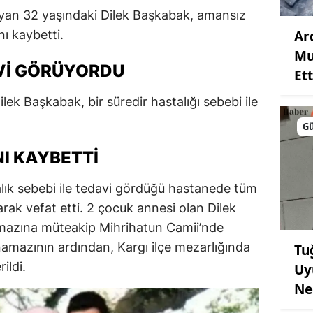
ayan 32 yaşındaki Dilek Başkabak, amansız
Ar
ı kaybetti.
Mu
VI GÖRÜYORDU
Ett
lek Başkabak, bir süredir hastalığı sebebi ile
G
I KAYBETTI
lık sebebi ile tedavi gördüğü hastanede tüm
ak vefat etti. 2 çocuk annesi olan Dilek
mazına müteakip Mihrihatun Camii’nde
amazının ardından, Kargı ilçe mezarlığında
Tu
ildi.
Uy
Ne