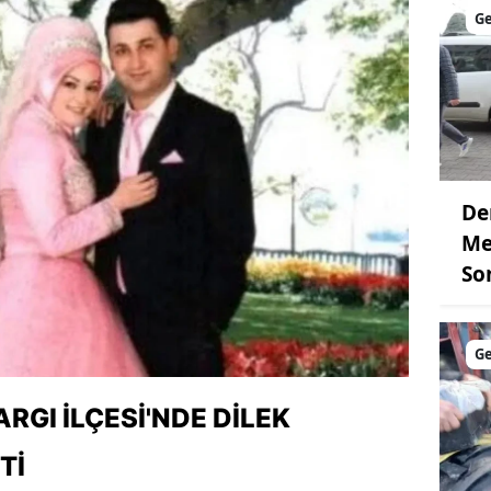
G
De
Me
So
G
RGI İLÇESI'NDE DILEK
TI