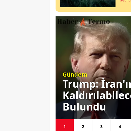
#Gün
Siyaset
Ortadan
Başkan Erdoğ
ı Komik
Gündemine E
Seçim Yok
1
2
3
4