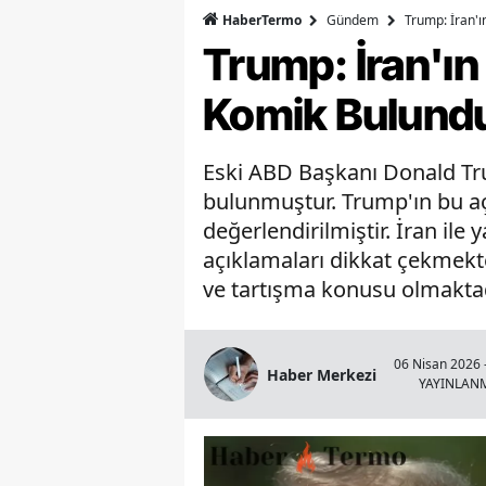
HaberTermo
Gündem
Trump: İran'ı
Trump: İran'ın
Komik Bulund
Eski ABD Başkanı Donald Trum
bulunmuştur. Trump'ın bu açı
değerlendirilmiştir. İran il
açıklamaları dikkat çekmekted
ve tartışma konusu olmaktad
06 Nisan 2026 
Haber Merkezi
YAYINLAN