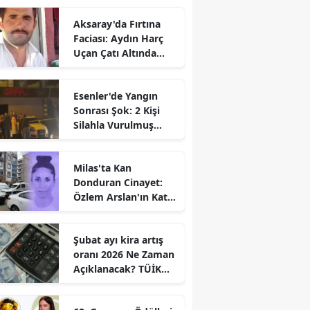
Aksaray'da Fırtına
Faciası: Aydın Harç
Uçan Çatı Altında
Kalarak Öldü
Esenler'de Yangın
Sonrası Şok: 2 Kişi
Silahla Vurulmuş
Bulundu
Milas'ta Kan
Donduran Cinayet:
Özlem Arslan'ın Katili
Boşanma
Aşamasındaki Eşi
Şubat ayı kira artış
oranı 2026 Ne Zaman
Açıklanacak? TÜİK
Tarihi Belli