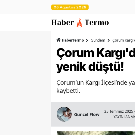
06 Ağustos 2026
HaberTermo
Gündem
Çorum Kargı'
Çorum Kargı'd
yenik düştü!
Çorum’un Kargı İlçesi’nde y
kaybetti.
25 Temmuz 2025 -
Güncel Flow
YAYINLANM