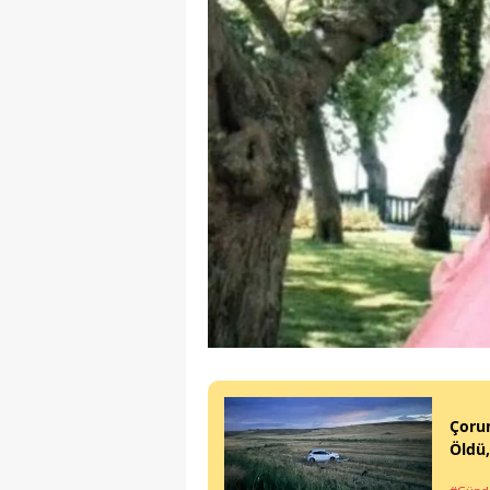
Çorum
Öldü,