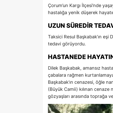
Çorum’un Kargı İlçesi’nde yaş
hastalığa yenik düşerek hayatın
UZUN SÜREDIR TEDA
Taksici Resul Başkabak’ın eşi Di
tedavi görüyordu.
HASTANEDE HAYATIN
Dilek Başkabak, amansız hasta
çabalara rağmen kurtarılamayar
Başkabak’ın cenazesi, öğle na
(Büyük Camii) kılınan cenaze n
gözyaşları arasında toprağa ver