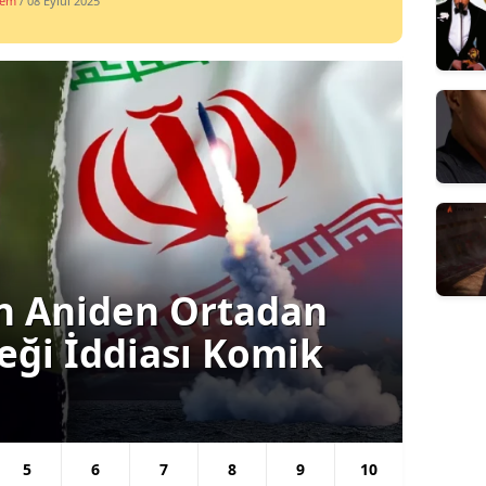
dem
/ 08 Eylül 2025
an: Türkiye'nin
Gün
rken veya Ara
Tr
Kar
5
6
7
8
9
10