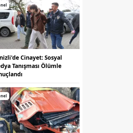
enel
nizli'de Cinayet: Sosyal
dya Tanışması Ölümle
nuçlandı
enel