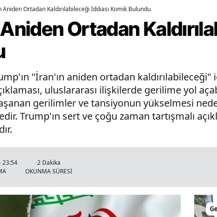
n Aniden Ortadan Kaldırılabileceği İddiası Komik Bulundu
 Aniden Ortadan Kaldırılab
u
p'ın "İran'ın aniden ortadan kaldırılabileceği" 
klaması, uluslararası ilişkilerde gerilime yol aça
e yaşanan gerilimler ve tansiyonun yükselmesi ned
ir. Trump'ın sert ve çoğu zaman tartışmalı açıkla
ır.
- 23:54
2 Dakika
MA
OKUNMA SÜRESİ
G