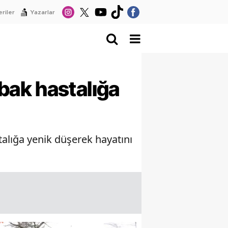
riler
Yazarlar
bak hastalığa
alığa yenik düşerek hayatını