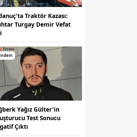
danuç'ta Traktör Kazası:
htar Turgay Demir Vefat
i
ündem
ğberk Yağız Gülter'in
uşturucu Test Sonucu
gatif Çıktı