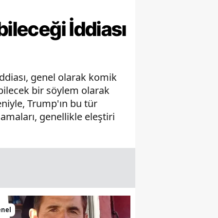
ileceği İddiası
iddiası, genel olarak komik
bilecek bir söylem olarak
eniyle, Trump'ın bu tür
maları, genellikle eleştiri
enel