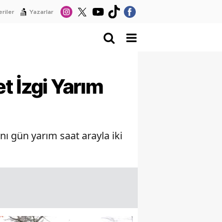
riler
Yazarlar
t İzgi Yarım
ı gün yarım saat arayla iki