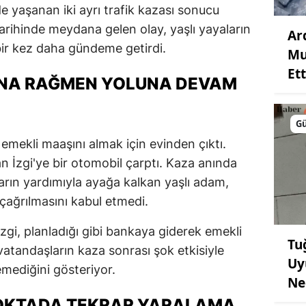
e yaşanan iki ayrı trafik kazası sonucu
tarihinde meydana gelen olay, yaşlı yayaların
Ar
 bir kez daha gündeme getirdi.
Mu
Ett
INA RAĞMEN YOLUNA DEVAM
G
mekli maaşını almak için evinden çıktı.
n İzgi'ye bir otomobil çarptı. Kaza anında
rın yardımıyla ayağa kalkan yaşlı adam,
çağrılmasını kabul etmedi.
 İzgi, planladığı gibi bankaya giderek emekli
Tu
vatandaşların kaza sonrası şok etkisiyle
Uy
mediğini gösteriyor.
Ne
 NOKTADA TEKRAR YARALAMA