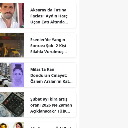
Aksaray'da Fırtına
Faciası: Aydın Harç
Uçan Çatı Altında
Kalarak Öldü
Esenler'de Yangın
Sonrası Şok: 2 Kişi
Silahla Vurulmuş
Bulundu
Milas'ta Kan
Donduran Cinayet:
Özlem Arslan'ın Katili
Boşanma
Aşamasındaki Eşi
Şubat ayı kira artış
oranı 2026 Ne Zaman
Açıklanacak? TÜİK
Tarihi Belli