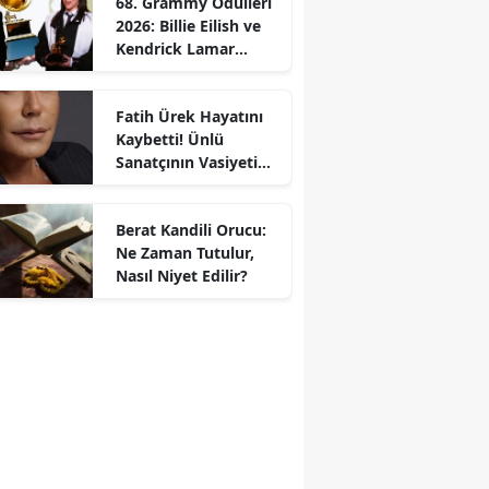
68. Grammy Ödülleri
2026: Billie Eilish ve
Kendrick Lamar
Gecede Zirveyi
Paylaştı
Fatih Ürek Hayatını
Kaybetti! Ünlü
Sanatçının Vasiyeti
Ortaya Çıktı
Berat Kandili Orucu:
Ne Zaman Tutulur,
Nasıl Niyet Edilir?