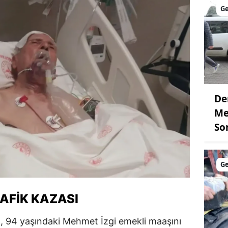
G
De
Me
So
G
AFIK KAZASI
a, 94 yaşındaki Mehmet İzgi emekli maaşını