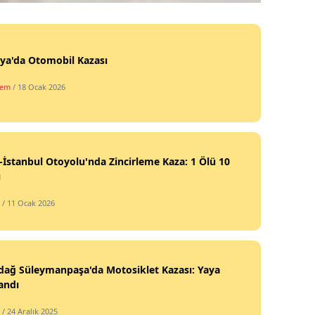
ya'da Otomobil Kazası
dem
/ 18 Ocak 2026
-İstanbul Otoyolu'nda Zincirleme Kaza: 1 Ölü 10
ı
/ 11 Ocak 2026
dağ Süleymanpaşa'da Motosiklet Kazası: Yaya
andı
/ 24 Aralık 2025