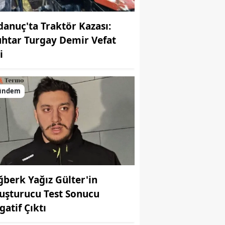
danuç'ta Traktör Kazası:
htar Turgay Demir Vefat
i
ündem
ğberk Yağız Gülter'in
uşturucu Test Sonucu
gatif Çıktı