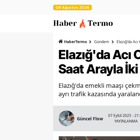
08 Ağustos 2026
HaberTermo
Gündem
Elazığ'da Acı
Elazığ'da Acı 
Saat Arayla İk
Elazığ'da emekli maaşı çekme
ayrı trafik kazasında yaralan
07 Eylül 2025 - 21
Güncel Flow
YAYINLANMA