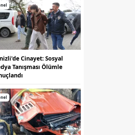
enel
nizli'de Cinayet: Sosyal
dya Tanışması Ölümle
nuçlandı
enel