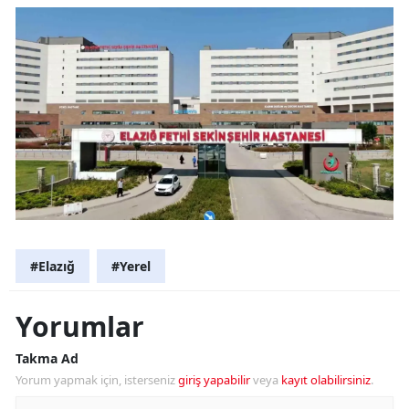
#Elazığ
#Yerel
Yorumlar
Takma Ad
Yorum yapmak için, isterseniz
giriş yapabilir
veya
kayıt olabilirsiniz
.