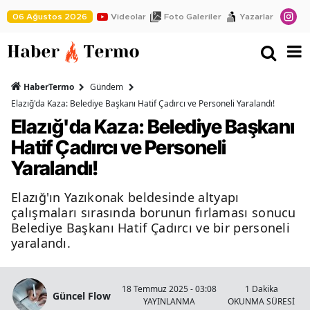
06 Ağustos 2026
Videolar
Foto Galeriler
Yazarlar
HaberTermo
Gündem
Elazığ'da Kaza: Belediye Başkanı Hatif Çadırcı ve Personeli Yaralandı!
Elazığ'da Kaza: Belediye Başkanı
Hatif Çadırcı ve Personeli
Yaralandı!
Elazığ'ın Yazıkonak beldesinde altyapı
çalışmaları sırasında borunun fırlaması sonucu
Belediye Başkanı Hatif Çadırcı ve bir personeli
yaralandı.
18 Temmuz 2025 - 03:08
1 Dakika
Güncel Flow
YAYINLANMA
OKUNMA SÜRESİ
H