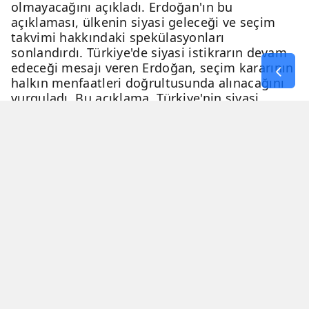
olmayacağını açıkladı. Erdoğan'ın bu
açıklaması, ülkenin siyasi geleceği ve seçim
takvimi hakkındaki spekülasyonları
sonlandırdı. Türkiye'de siyasi istikrarın devam
edeceği mesajı veren Erdoğan, seçim kararının
halkın menfaatleri doğrultusunda alınacağını
vurguladı. Bu açıklama, Türkiye'nin siyasi
geleceği hakkında netlik kazandırdı.
06 Nisan 2026 - 23:51
3 Dakika
Haber Merkezi
YAYINLANMA
OKUNMA SÜRESİ