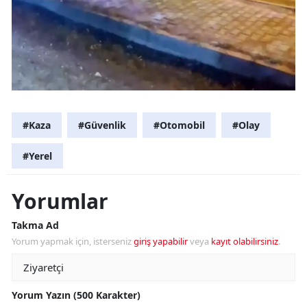
#Kaza
#Güvenlik
#Otomobil
#Olay
#Yerel
Yorumlar
Takma Ad
Yorum yapmak için, isterseniz
giriş yapabilir
veya
kayıt olabilirsiniz
.
Yorum Yazın (500 Karakter)