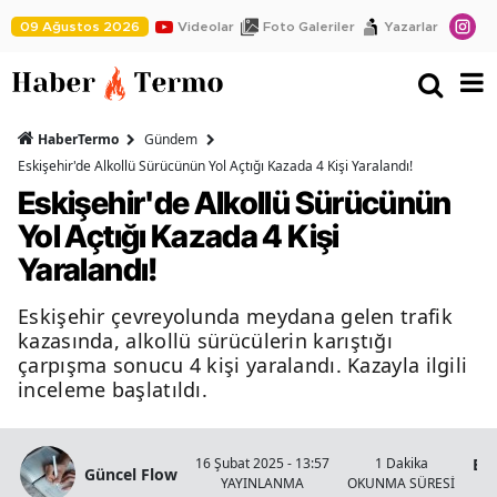
09 Ağustos 2026
Videolar
Foto Galeriler
Yazarlar
HaberTermo
Gündem
Eskişehir'de Alkollü Sürücünün Yol Açtığı Kazada 4 Kişi Yaralandı!
Eskişehir'de Alkollü Sürücünün
Yol Açtığı Kazada 4 Kişi
Yaralandı!
Eskişehir çevreyolunda meydana gelen trafik
kazasında, alkollü sürücülerin karıştığı
çarpışma sonucu 4 kişi yaralandı. Kazayla ilgili
inceleme başlatıldı.
Esk
16 Şubat 2025 - 13:57
1 Dakika
Güncel Flow
YAYINLANMA
OKUNMA SÜRESİ
Ha