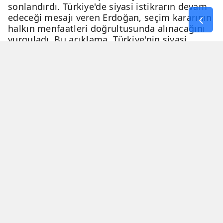
sonlandırdı. Türkiye'de siyasi istikrarın devam
edeceği mesajı veren Erdoğan, seçim kararının
halkın menfaatleri doğrultusunda alınacağını
vurguladı. Bu açıklama, Türkiye'nin siyasi
geleceği hakkında netlik kazandırdı.
06 Nisan 2026 - 23:51
3 Dakika
Haber Merkezi
YAYINLANMA
OKUNMA SÜRESİ