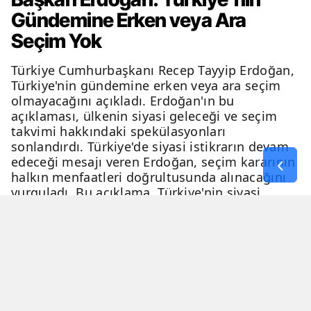
Gündemine Erken veya Ara
Seçim Yok
Türkiye Cumhurbaşkanı Recep Tayyip Erdoğan,
Türkiye'nin gündemine erken veya ara seçim
olmayacağını açıkladı. Erdoğan'ın bu
açıklaması, ülkenin siyasi geleceği ve seçim
takvimi hakkındaki spekülasyonları
sonlandırdı. Türkiye'de siyasi istikrarın devam
edeceği mesajı veren Erdoğan, seçim kararının
halkın menfaatleri doğrultusunda alınacağını
vurguladı. Bu açıklama, Türkiye'nin siyasi
geleceği hakkında netlik kazandırdı.
06 Nisan 2026 - 23:51
3 Dakika
Haber Merkezi
YAYINLANMA
OKUNMA SÜRESİ