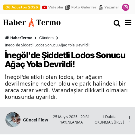
06 Ağustos 2026
Videolar
Foto Galeriler
Yazarlar
HaberTermo
Gündem
İnegöl'de Şiddetli Lodos Sonucu Ağaç Yola Devrildi!
İnegöl'de Şiddetli Lodos Sonucu
Ağaç Yola Devrildi!
İnegöl'de etkili olan lodos, bir ağacın
devrilmesine neden oldu ve park halindeki bir
araca zarar verdi. Vatandaşlar dikkatli olmaları
konusunda uyarıldı.
Bu
25 Mayıs 2025 - 20:31
1 Dakika
Güncel Flow
YAYINLANMA
OKUNMA SÜRESİ
İne