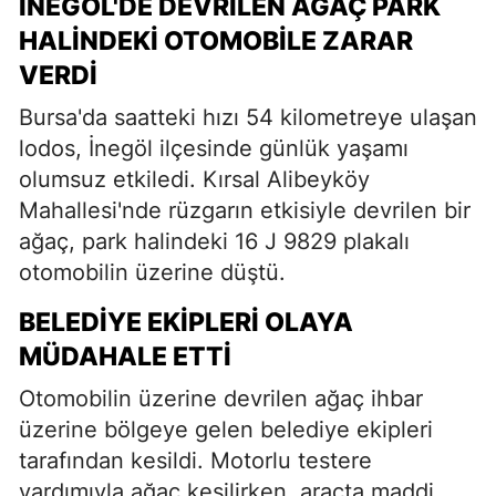
İNEGÖL'DE DEVRILEN AĞAÇ PARK
HALINDEKI OTOMOBILE ZARAR
VERDI
Bursa'da saatteki hızı 54 kilometreye ulaşan
lodos, İnegöl ilçesinde günlük yaşamı
olumsuz etkiledi. Kırsal Alibeyköy
Mahallesi'nde rüzgarın etkisiyle devrilen bir
ağaç, park halindeki 16 J 9829 plakalı
otomobilin üzerine düştü.
BELEDIYE EKIPLERI OLAYA
MÜDAHALE ETTI
Otomobilin üzerine devrilen ağaç ihbar
üzerine bölgeye gelen belediye ekipleri
tarafından kesildi. Motorlu testere
yardımıyla ağaç kesilirken, araçta maddi