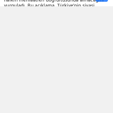
vurguladı. Bu açıklama, Türkiye'nin siyasi
geleceği hakkında netlik kazandırdı.
06 Nisan 2026 - 23:51
3 Dakika
Haber Merkezi
YAYINLANMA
OKUNMA SÜRESİ