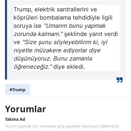
Trump, elektrik santrallerini ve
köprüleri bombalama tehdidiyle ilgili
soruya ise
"Umarım bunu yapmak
zorunda kalmam."
şeklinde yanıt verdi
ve
"Size şunu söyleyebilirim ki, iyi
niyetle müzakere ediyorlar diye
düşünüyoruz. Bunu zamanla
öğreneceğiz."
diye ekledi.
#Trump
Yorumlar
Takma Ad
Yorum yapmak için, isterseniz giriş yapabilir veya kayıt olabilirsiniz.