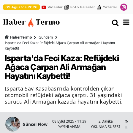
09 Ağustos 2026
Videolar
Foto Galeriler
Yazarlar
HaberTermo
Gündem
Isparta'da Feci Kaza: Refüjdeki Ağaca Çarpan Ali Armağan Hayatını
Kaybetti!
Isparta'da Feci Kaza: Refüjdeki
Ağaca Çarpan Ali Armağan
Hayatını Kaybetti!
Isparta Sav Kasabası'nda kontrolden çıkan
otomobil refüjdeki ağaca çarptı. 31 yaşındaki
sürücü Ali Armağan kazada hayatını kaybetti.
Isp
08 Eylül 2025 - 11:39
2 Dakika
Güncel Flow
YAYINLANMA
OKUNMA SÜRESİ
Habe