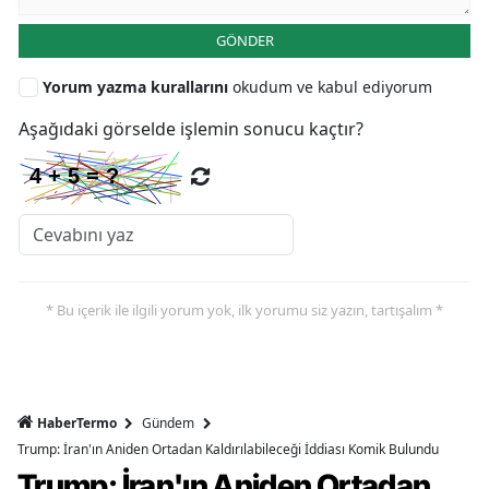
GÖNDER
Yorum yazma kurallarını
okudum ve kabul ediyorum
Aşağıdaki görselde işlemin sonucu kaçtır?
* Bu içerik ile ilgili yorum yok, ilk yorumu siz yazın, tartışalım *
HaberTermo
Gündem
Trump: İran'ın Aniden Ortadan Kaldırılabileceği İddiası Komik Bulundu
Trump: İran'ın Aniden Ortadan