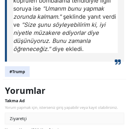
köprüleri bombalama tehdidiyle ilgili
soruya ise
"Umarım bunu yapmak
zorunda kalmam."
şeklinde yanıt verdi
ve
"Size şunu söyleyebilirim ki, iyi
niyetle müzakere ediyorlar diye
düşünüyoruz. Bunu zamanla
öğreneceğiz."
diye ekledi.
#Trump
Yorumlar
Takma Ad
Yorum yapmak için, isterseniz giriş yapabilir veya kayıt olabilirsiniz.