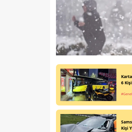
Karta
6 Kiş
#Genel
Sams
Kişi 