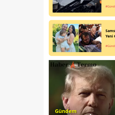
#Gün
Sams
Yeni 
#Gün
Gündem