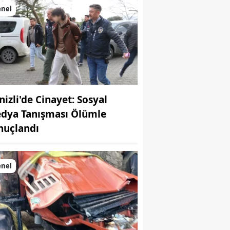
enel
nizli'de Cinayet: Sosyal
dya Tanışması Ölümle
nuçlandı
enel