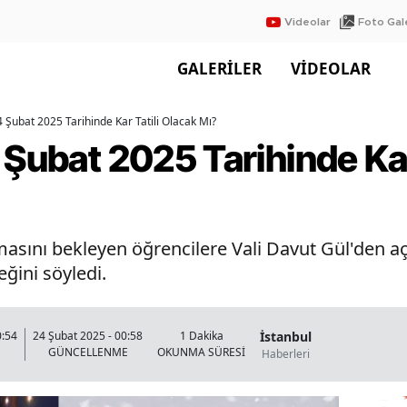
Videolar
Foto Gale
GALERİLER
VİDEOLAR
4 Şubat 2025 Tarihinde Kar Tatili Olacak Mı?
 Şubat 2025 Tarihinde Kar
lmasını bekleyen öğrencilere Vali Davut Gül'den aç
ğini söyledi.
İstanbul
0:54
24 Şubat 2025 - 00:58
1 Dakika
GÜNCELLENME
OKUNMA SÜRESİ
Haberleri