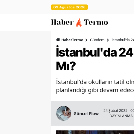
09 Ağustos 2026
HaberTermo
Gündem
İstanbul'da 2
İstanbul'da 24
Mı?
İstanbul'da okulların tatil o
planlandığı gibi devam edece
24 Şubat 2025 - 0
Güncel Flow
YAYINLANMA