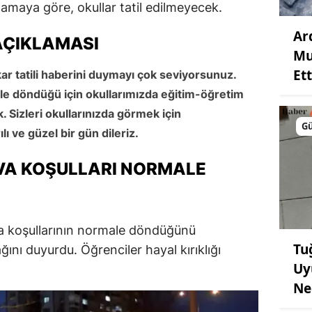
lamaya göre, okullar tatil edilmeyecek.
Ar
AÇIKLAMASI
Mu
Ett
 kar tatili haberini duymayı çok seviyorsunuz.
le döndüğü için okullarımızda eğitim-öğretim
 Sizleri okullarınızda görmek için
G
ı ve güzel bir gün dileriz.
AVA KOŞULLARI NORMALE
va koşullarının normale döndüğünü
Tu
ağını duyurdu. Öğrenciler hayal kırıklığı
Uy
Ne