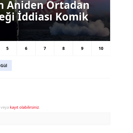
ın Aniden Ortadan
Ba
ceği İddiası Komik
Gü
Se
5
6
7
8
9
10
 Gül
veya
kayıt olabilirsiniz
.