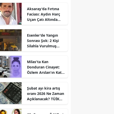
Aksaray'da Fırtına
Faciası: Aydın Harç
Uçan Çatı Altında
Kalarak Öldü
Esenler'de Yangın
Sonrası Şok: 2 Kişi
Silahla Vurulmuş
Bulundu
Milas'ta Kan
Donduran Cinayet:
Özlem Arslan'ın Katili
Boşanma
Aşamasındaki Eşi
Şubat ayı kira artış
oranı 2026 Ne Zaman
Açıklanacak? TÜİK
Tarihi Belli