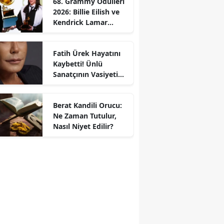
68. Grammy Ödülleri
2026: Billie Eilish ve
Kendrick Lamar
Gecede Zirveyi
Paylaştı
Fatih Ürek Hayatını
Kaybetti! Ünlü
Sanatçının Vasiyeti
Ortaya Çıktı
Berat Kandili Orucu:
Ne Zaman Tutulur,
Nasıl Niyet Edilir?