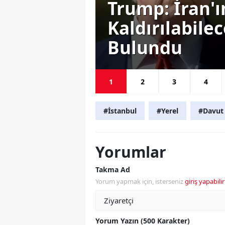
este
Trump: İran'
ını
Kaldırılabile
Bulundu
1
2
3
4
#İstanbul
#Yerel
#Davut
Yorumlar
Takma Ad
Yorum yapmak için, isterseniz
giriş yapabilir
Yorum Yazın (500 Karakter)