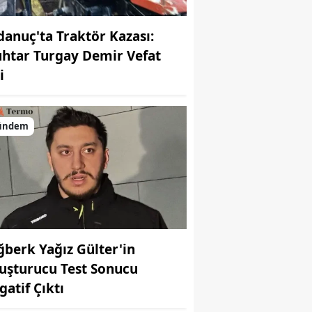
danuç'ta Traktör Kazası:
htar Turgay Demir Vefat
i
ündem
ğberk Yağız Gülter'in
uşturucu Test Sonucu
gatif Çıktı