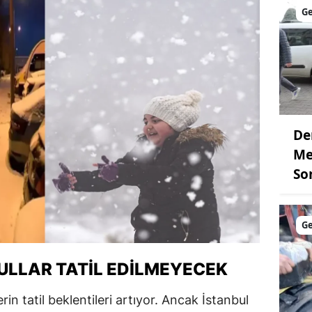
G
De
Me
So
G
KULLAR TATIL EDILMEYECEK
erin tatil beklentileri artıyor. Ancak İstanbul