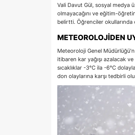
Vali Davut Gül, sosyal medya üz
olmayacağını ve eğitim-öğreti
belirtti. Öğrenciler okullarınd
METEOROLOJIDEN UY
Meteoroloji Genel Müdürlüğü'n
itibaren kar yağışı azalacak ve
sıcaklıklar -3°C ila -6°C dolay
don olaylarına karşı tedbirli o