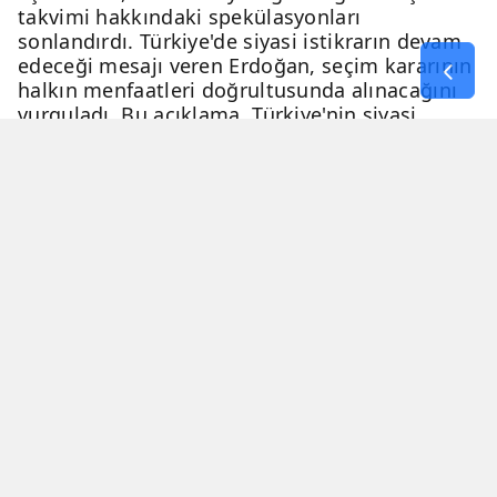
takvimi hakkındaki spekülasyonları
sonlandırdı. Türkiye'de siyasi istikrarın devam
edeceği mesajı veren Erdoğan, seçim kararının
halkın menfaatleri doğrultusunda alınacağını
vurguladı. Bu açıklama, Türkiye'nin siyasi
geleceği hakkında netlik kazandırdı.
06 Nisan 2026 - 23:51
3 Dakika
Haber Merkezi
YAYINLANMA
OKUNMA SÜRESİ