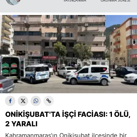
YAYINLANMA
OKUNMA SÜRESİ
ONIKIŞUBAT'TA İŞÇI FACIASI: 1 ÖLÜ,
2 YARALI
Kahramanmaraş'ın Onikişubat ilçesinde bir