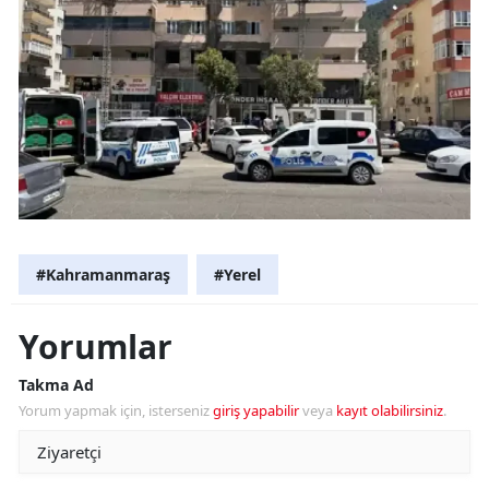
#Kahramanmaraş
#Yerel
Yorumlar
Takma Ad
Yorum yapmak için, isterseniz
giriş yapabilir
veya
kayıt olabilirsiniz
.