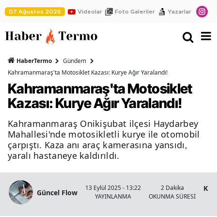
07 Ağustos 2026
Videolar
Foto Galeriler
Yazarlar
HaberTermo
Gündem
Kahramanmaraş'ta Motosiklet Kazası: Kurye Ağır Yaralandı!
Kahramanmaraş'ta Motosiklet
Kazası: Kurye Ağır Yaralandı!
Kahramanmaraş Onikişubat ilçesi Haydarbey
Mahallesi'nde motosikletli kurye ile otomobil
çarpıştı. Kaza anı araç kamerasına yansıdı,
yaralı hastaneye kaldırıldı.
Kah
13 Eylül 2025 - 13:22
2 Dakika
Güncel Flow
YAYINLANMA
OKUNMA SÜRESİ