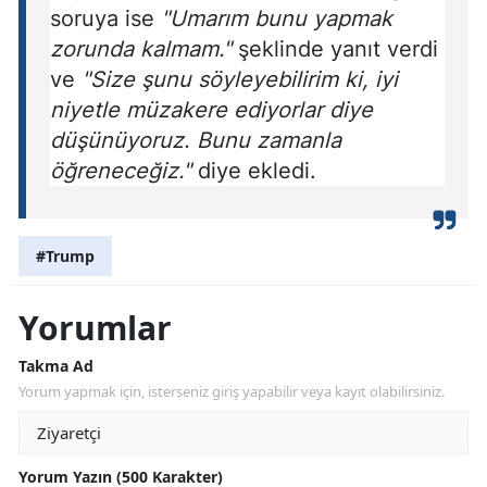
soruya ise
"Umarım bunu yapmak
zorunda kalmam."
şeklinde yanıt verdi
ve
"Size şunu söyleyebilirim ki, iyi
niyetle müzakere ediyorlar diye
düşünüyoruz. Bunu zamanla
öğreneceğiz."
diye ekledi.
#Trump
Yorumlar
Takma Ad
Yorum yapmak için, isterseniz giriş yapabilir veya kayıt olabilirsiniz.
Yorum Yazın (500 Karakter)