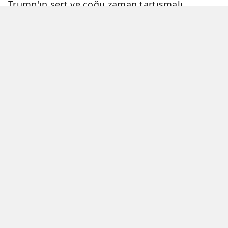
Trump'ın sert ve çoğu zaman tartışmalı
açıklamaları, genellikle eleştiri ve tartışma
konusu olmaktadır.
06 Nisan 2026 - 23:54
2 Dakika
Haber Merkezi
YAYINLANMA
OKUNMA SÜRESİ