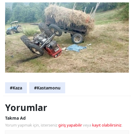
#Kaza
#Kastamonu
Yorumlar
Takma Ad
Yorum yapmak için, isterseniz
giriş yapabilir
veya
kayıt olabilirsiniz
.