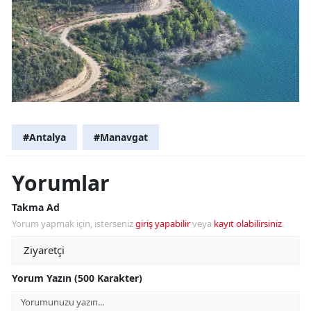
#Antalya
#Manavgat
Yorumlar
Takma Ad
Yorum yapmak için, isterseniz
giriş yapabilir
veya
kayıt olabilirsiniz
.
Yorum Yazın (500 Karakter)