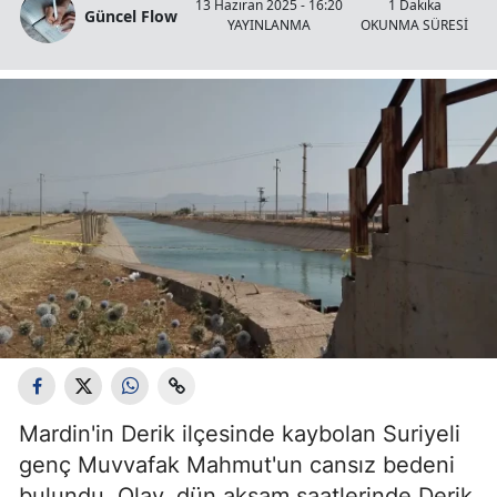
M
13 Haziran 2025 - 16:20
1 Dakika
Güncel Flow
YAYINLANMA
OKUNMA SÜRESİ
Mardin'in Derik ilçesinde kaybolan Suriyeli
genç Muvvafak Mahmut'un cansız bedeni
bulundu. Olay, dün akşam saatlerinde Derik