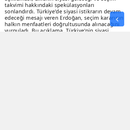
takvimi hakkındaki spekülasyonları
sonlandırdı. Türkiye'de siyasi istikrarın devam
edeceği mesajı veren Erdoğan, seçim kararının
halkın menfaatleri doğrultusunda alınacağını
vurguladı. Bu açıklama, Türkiye'nin siyasi
geleceği hakkında netlik kazandırdı.
06 Nisan 2026 - 23:51
3 Dakika
Haber Merkezi
YAYINLANMA
OKUNMA SÜRESİ