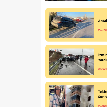
Antal
#Gün
İzmir
Yaral
#Genel
Tekir
Sonra
#Genel