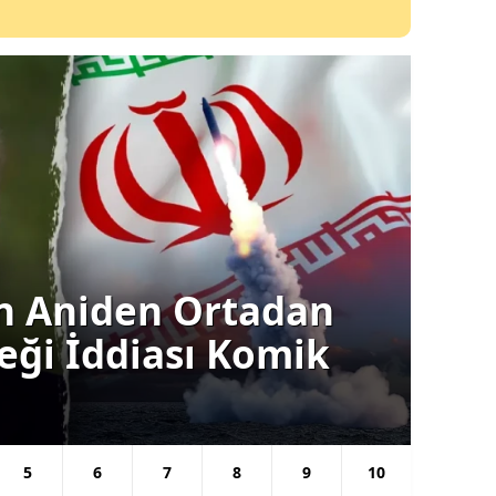
an: Türkiye'nin
Gün
rken veya Ara
Tr
Ka
5
6
7
8
9
10