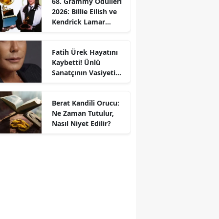
68. Grammy Ödülleri
2026: Billie Eilish ve
Kendrick Lamar
Gecede Zirveyi
Paylaştı
Fatih Ürek Hayatını
Kaybetti! Ünlü
Sanatçının Vasiyeti
Ortaya Çıktı
Berat Kandili Orucu:
Ne Zaman Tutulur,
Nasıl Niyet Edilir?