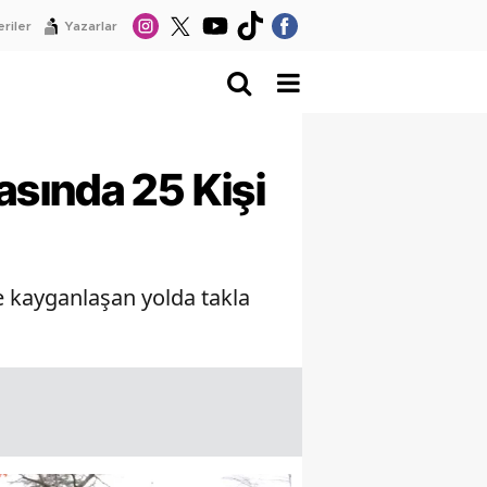
riler
Yazarlar
sında 25 Kişi
le kayganlaşan yolda takla