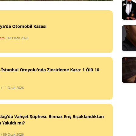
ya'da Otomobil Kazası
dem
/ 18 Ocak 2026
-İstanbul Otoyolu'nda Zincirleme Kaza: 1 Ölü 10
ı
/ 11 Ocak 2026
dağ'da Vahşet Şüphesi: Binnaz Eriş Bıçaklandıktan
 Yakıldı mı?
/ 09 Ocak 2026