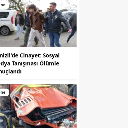
enel
nizli'de Cinayet: Sosyal
dya Tanışması Ölümle
nuçlandı
enel