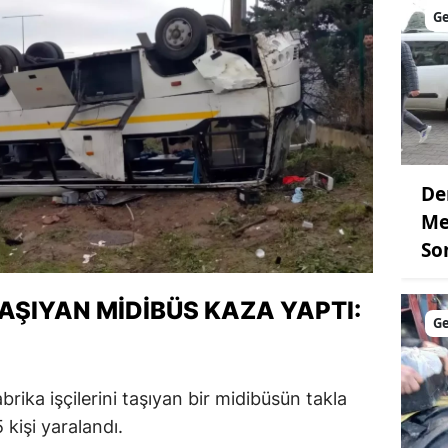
G
De
Me
So
TAŞIYAN MIDIBÜS KAZA YAPTI:
G
abrika işçilerini taşıyan bir midibüsün takla
kişi yaralandı.