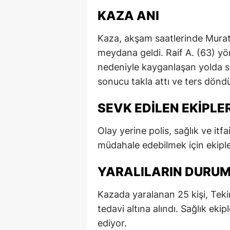
KAZA ANI
Kaza, akşam saatlerinde Muratl
meydana geldi. Raif A. (63) yö
nedeniyle kayganlaşan yolda 
sonucu takla attı ve ters dönd
SEVK EDILEN EKIPLE
Olay yerine polis, sağlık ve itfai
müdahale edebilmek için ekiple
YARALILARIN DURU
Kazada yaralanan 25 kişi, Tekir
tedavi altına alındı. Sağlık eki
ediyor.