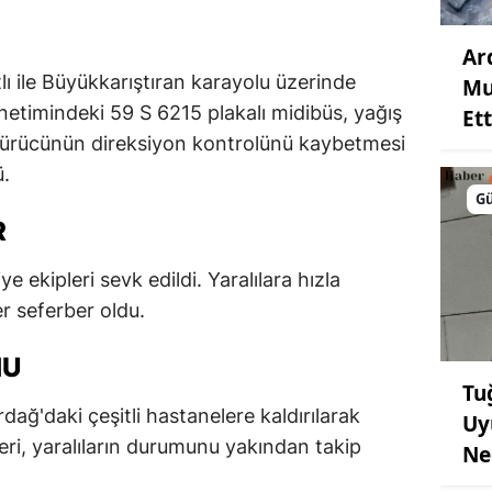
Ar
ı ile Büyükkarıştıran karayolu üzerinde
Mu
netimindeki 59 S 6215 plakalı midibüs, yağış
Ett
sürücünün direksiyon kontrolünü kaybetmesi
ü.
G
R
ye ekipleri sevk edildi. Yaralılara hızla
r seferber oldu.
MU
Tu
dağ'daki çeşitli hastanelere kaldırılarak
Uy
pleri, yaralıların durumunu yakından takip
Ne