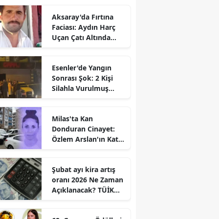
Aksaray'da Fırtına
Faciası: Aydın Harç
Uçan Çatı Altında
Kalarak Öldü
Esenler'de Yangın
Sonrası Şok: 2 Kişi
Silahla Vurulmuş
Bulundu
Milas'ta Kan
Donduran Cinayet:
Özlem Arslan'ın Katili
Boşanma
Aşamasındaki Eşi
Şubat ayı kira artış
oranı 2026 Ne Zaman
Açıklanacak? TÜİK
Tarihi Belli