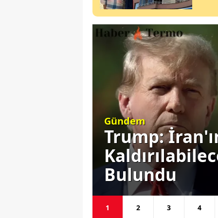
Siyaset
Ortadan
Başkan Erdoğ
ı Komik
Gündemine E
Seçim Yok
1
2
3
4