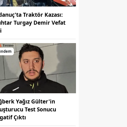
danuç'ta Traktör Kazası:
htar Turgay Demir Vefat
i
ündem
ğberk Yağız Gülter'in
uşturucu Test Sonucu
gatif Çıktı