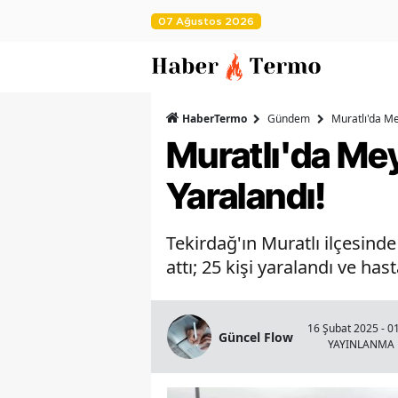
07 Ağustos 2026
HaberTermo
Gündem
Muratlı'da Me
Muratlı'da Me
Yaralandı!
Tekirdağ'ın Muratlı ilçesinde
attı; 25 kişi yaralandı ve hast
16 Şubat 2025 - 0
Güncel Flow
YAYINLANMA