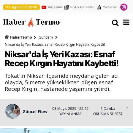
07 Ağustos 2026
Videolar
Foto Galeriler
Yazarlar
HaberTermo
Gündem
Niksar'da İş Yeri Kazası: Esnaf Recep Kırgın Hayatını Kaybetti!
Niksar'da İş Yeri Kazası: Esnaf
Recep Kırgın Hayatını Kaybetti!
Tokat'ın Niksar ilçesinde meydana gelen acı
olayda, 5 metre yükseklikten düşen esnaf
Recep Kırgın, hastanede yaşamını yitirdi.
To
03 Mayıs 2025 - 22:49
1 Dakika
Güncel Flow
YAYINLANMA
OKUNMA SÜRESİ
Nik