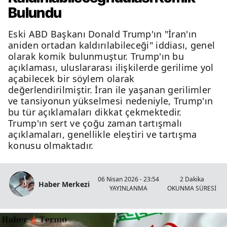
Bulundu
Eski ABD Başkanı Donald Trump'ın "İran'ın
aniden ortadan kaldırılabileceği" iddiası, genel
olarak komik bulunmuştur. Trump'ın bu
açıklaması, uluslararası ilişkilerde gerilime yol
açabilecek bir söylem olarak
değerlendirilmiştir. İran ile yaşanan gerilimler
ve tansiyonun yükselmesi nedeniyle, Trump'ın
bu tür açıklamaları dikkat çekmektedir.
Trump'ın sert ve çoğu zaman tartışmalı
açıklamaları, genellikle eleştiri ve tartışma
konusu olmaktadır.
06 Nisan 2026 - 23:54
2 Dakika
Haber Merkezi
YAYINLANMA
OKUNMA SÜRESİ