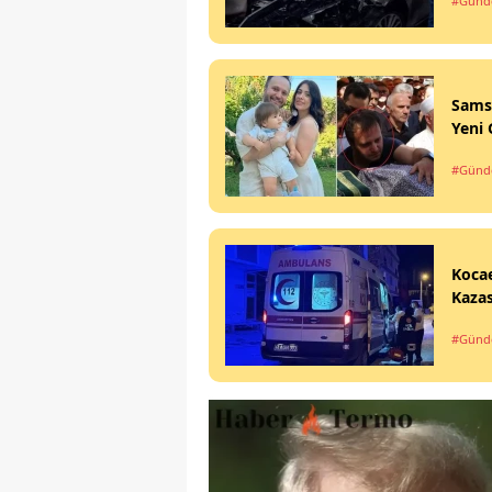
#Gün
Sams
Yeni 
#Gün
Koca
Kazas
#Gün