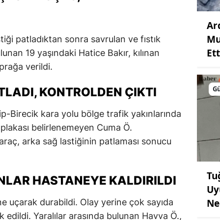
Ar
Mu
tiği patladıktan sonra savrulan ve fıstık
Ett
nan 19 yaşındaki Hatice Bakır, kılınan
rağa verildi.
G
ATLADI, KONTROLDEN ÇIKTI
p-Birecik kara yolu bölge trafik yakınlarında
, plakası belirlenemeyen Cuma Ö.
raç, arka sağ lastiğinin patlaması sonucu
Tu
LAR HASTANEYE KALDIRILDI
Uy
Ne
ne uçarak durabildi. Olay yerine çok sayıda
evk edildi. Yaralılar arasında bulunan Havva Ö.,