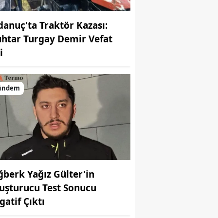
danuç'ta Traktör Kazası:
htar Turgay Demir Vefat
i
ündem
ğberk Yağız Gülter'in
uşturucu Test Sonucu
gatif Çıktı