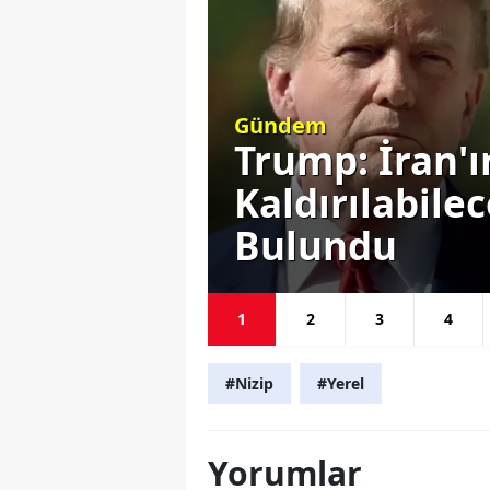
Siyaset
Ortadan
Başkan Erdoğ
sı Komik
Gündemine E
Seçim Yok
1
2
3
4
#Nizip
#Yerel
Yorumlar