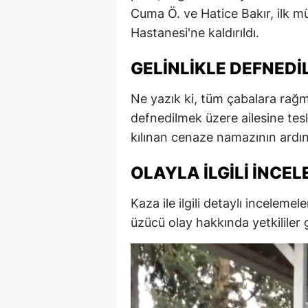
Cuma Ö. ve Hatice Bakır, ilk m
Hastanesi'ne kaldırıldı.
GELINLIKLE DEFNEDI
Ne yazık ki, tüm çabalara rağm
defnedilmek üzere ailesine tesl
kılınan cenaze namazının ardın
OLAYLA İLGILI İNCE
Kaza ile ilgili detaylı incelem
üzücü olay hakkında yetkililer 