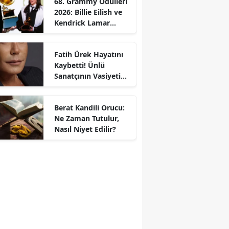
68. Grammy Ödülleri
2026: Billie Eilish ve
Kendrick Lamar
Gecede Zirveyi
Paylaştı
Fatih Ürek Hayatını
Kaybetti! Ünlü
Sanatçının Vasiyeti
Ortaya Çıktı
Berat Kandili Orucu:
Ne Zaman Tutulur,
Nasıl Niyet Edilir?