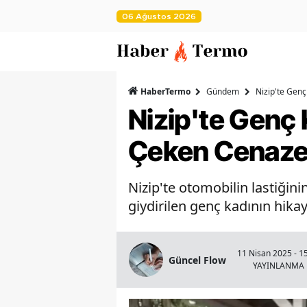
06 Ağustos 2026
HaberTermo
Gündem
Nizip'te Genç
Nizip'te Genç 
Çeken Cenaze
Nizip'te otomobilin lastiğini
giydirilen genç kadının hikay
11 Nisan 2025 - 1
Güncel Flow
YAYINLANMA