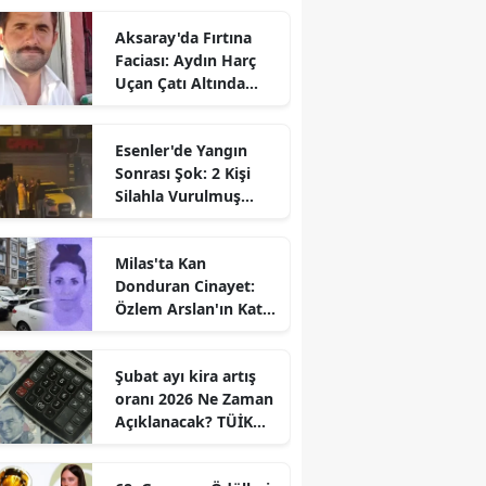
Aksaray'da Fırtına
Faciası: Aydın Harç
Uçan Çatı Altında
Kalarak Öldü
Esenler'de Yangın
Sonrası Şok: 2 Kişi
Silahla Vurulmuş
Bulundu
Milas'ta Kan
Donduran Cinayet:
Özlem Arslan'ın Katili
Boşanma
Aşamasındaki Eşi
Şubat ayı kira artış
oranı 2026 Ne Zaman
Açıklanacak? TÜİK
Tarihi Belli