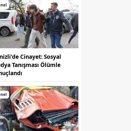
enel
nizli'de Cinayet: Sosyal
dya Tanışması Ölümle
nuçlandı
enel