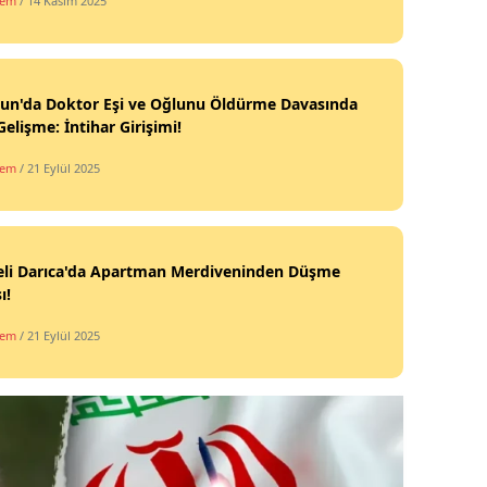
dem
/ 14 Kasım 2025
un'da Doktor Eşi ve Oğlunu Öldürme Davasında
Gelişme: İntihar Girişimi!
dem
/ 21 Eylül 2025
eli Darıca'da Apartman Merdiveninden Düşme
ı!
dem
/ 21 Eylül 2025