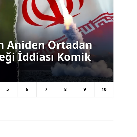
an: Türkiye'nin
Gün
rken veya Ara
Tr
Ka
5
6
7
8
9
10