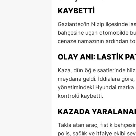
KAYBETTI
Gaziantep'in Nizip ilçesinde las
bahçesine uçan otomobilde bulu
cenaze namazının ardından top
OLAY ANI: LASTIK P
Kaza, dün öğle saatlerinde Nizi
meydana geldi. İddialara göre
yönetimindeki Hyundai marka a
kontrolü kaybetti.
KAZADA YARALANAN
Takla atan araç, fıstık bahçesi
polis, sağlık ve itfaiye ekibi s