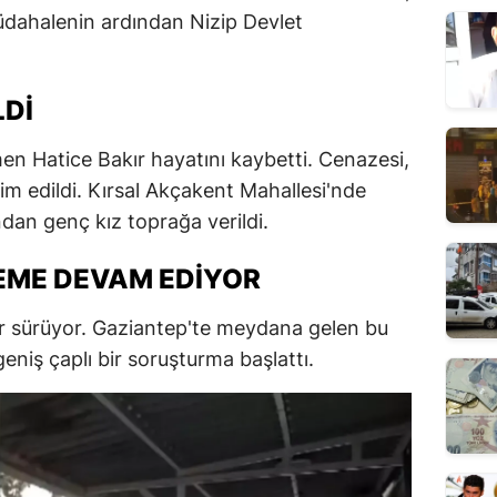
üdahalenin ardından Nizip Devlet
LDI
en Hatice Bakır hayatını kaybetti. Cenazesi,
im edildi. Kırsal Akçakent Mahallesi'nde
dan genç kız toprağa verildi.
LEME DEVAM EDIYOR
eler sürüyor. Gaziantep'te meydana gelen bu
geniş çaplı bir soruşturma başlattı.