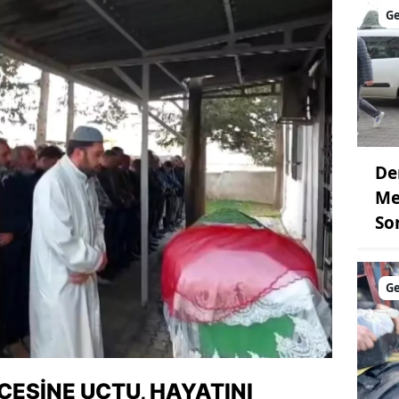
G
De
Me
So
G
ÇESINE UÇTU, HAYATINI