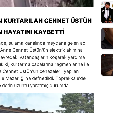
N KURTARILAN CENNET ÜSTÜN
N HAYATINI KAYBETTI
nde, sulama kanalında meydana gelen acı
r. Anne Cennet Üstün'ün elektrik akımına
 çevredeki vatandaşların koşarak yardıma
ık ki, kurtarma çabalarına rağmen anne ile
ve Cennet Üstün'ün cenazeleri, yapılan
le Mezarlığı'na defnedildi. Toprakkale'de
e derin üzüntü yaratmış durumda.