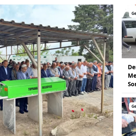
G
De
Me
So
G