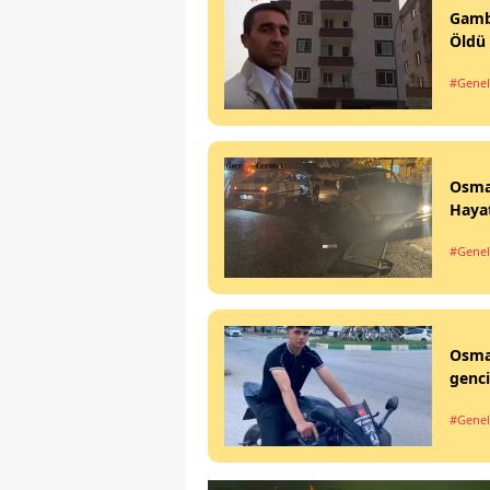
Gamb
Öldü
#Genel
Osman
Hayat
#Genel
Osman
genci
#Genel