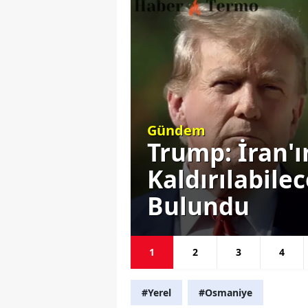
Siyaset
Ortadan
Başkan Erdoğ
ı Komik
Gündemine E
Seçim Yok
1
2
3
4
#Yerel
#Osmaniye