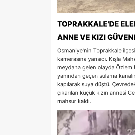
TOPRAKKALE'DE ELE
ANNE VE KIZI GÜVEN
Osmaniye'nin Toprakkale ilçesi
kamerasına yansıdı. Kışla Maha
meydana gelen olayda Özlem Üst
yanından geçen sulama kanalınd
kapılarak suya düştü. Çevrede
çıkarılan küçük kızın annesi C
mahsur kaldı.