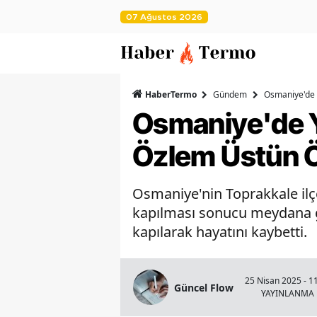
07 Ağustos 2026
HaberTermo
Gündem
Osmaniye'de 
Osmaniye'de Y
Özlem Üstün Ö
Osmaniye'nin Toprakkale ilç
kapılması sonucu meydana g
kapılarak hayatını kaybetti.
25 Nisan 2025 - 1
Güncel Flow
YAYINLANMA