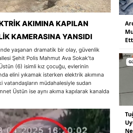
KTRIK AKIMINA KAPILAN
Ar
Mu
LIK KAMERASINA YANSIDI
Ett
nde yaşanan dramatik bir olay, güvenlik
llesi Şehit Polis Mahmut Ava Sokak'ta
G
ün (6) isimli kız çocuğu, evlerinin
a elini yıkamak isterken elektrik akımına
ki vatandaşların müdahalesiyle sudan
ennet Üstün ise aynı akıma kapılarak kanalda
Tu
Uy
Ne