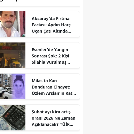
Aksaray'da Fırtına
Faciası: Aydın Harç
Uçan Çatı Altında
Kalarak Öldü
Esenler'de Yangın
Sonrası Şok: 2 Kişi
Silahla Vurulmuş
Bulundu
Milas'ta Kan
Donduran Cinayet:
Özlem Arslan'ın Katili
Boşanma
Aşamasındaki Eşi
Şubat ayı kira artış
oranı 2026 Ne Zaman
Açıklanacak? TÜİK
Tarihi Belli