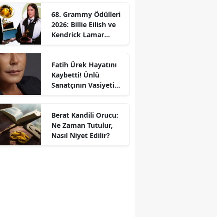
68. Grammy Ödülleri
2026: Billie Eilish ve
Kendrick Lamar
Gecede Zirveyi
Paylaştı
Fatih Ürek Hayatını
Kaybetti! Ünlü
Sanatçının Vasiyeti
Ortaya Çıktı
Berat Kandili Orucu:
Ne Zaman Tutulur,
Nasıl Niyet Edilir?