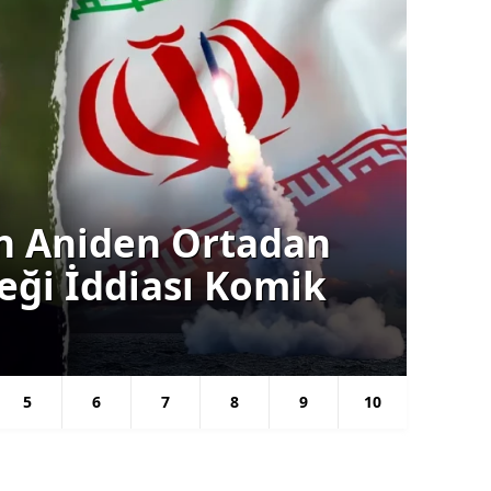
an: Türkiye'nin
Gün
rken veya Ara
Tr
Kar
5
6
7
8
9
10