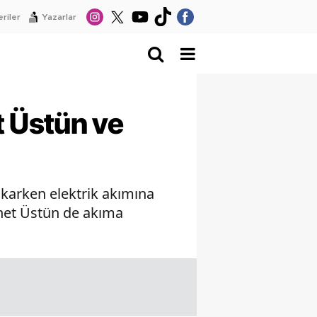
riler
Yazarlar
 Üstün ve
ıkarken elektrik akımına
net Üstün de akıma