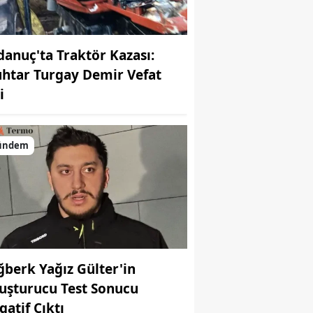
danuç'ta Traktör Kazası:
htar Turgay Demir Vefat
i
ündem
ğberk Yağız Gülter'in
uşturucu Test Sonucu
gatif Çıktı