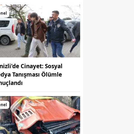
enel
nizli'de Cinayet: Sosyal
dya Tanışması Ölümle
nuçlandı
enel