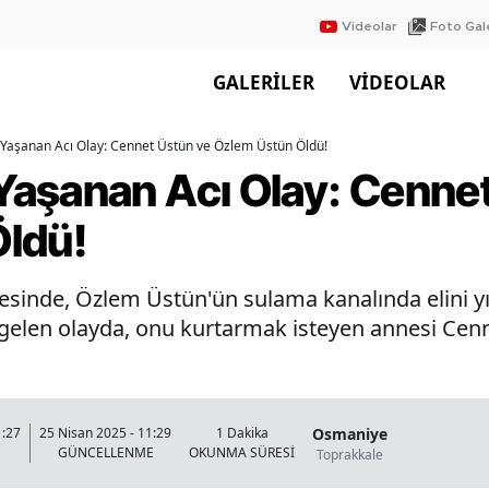
Videolar
Foto Gale
GALERİLER
VİDEOLAR
Yaşanan Acı Olay: Cennet Üstün ve Özlem Üstün Öldü!
aşanan Acı Olay: Cennet
ldü!
esinde, Özlem Üstün'ün sulama kanalında elini y
elen olayda, onu kurtarmak isteyen annesi Cen
Osmaniye
1:27
25 Nisan 2025 - 11:29
1 Dakika
GÜNCELLENME
OKUNMA SÜRESİ
Toprakkale