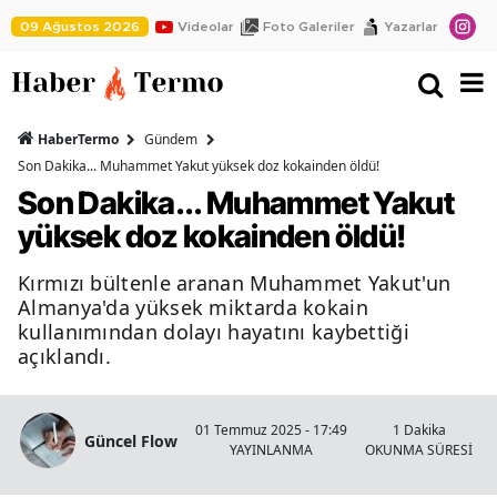
09 Ağustos 2026
Videolar
Foto Galeriler
Yazarlar
HaberTermo
Gündem
Son Dakika... Muhammet Yakut yüksek doz kokainden öldü!
Son Dakika... Muhammet Yakut
yüksek doz kokainden öldü!
Kırmızı bültenle aranan Muhammet Yakut'un
Almanya'da yüksek miktarda kokain
kullanımından dolayı hayatını kaybettiği
açıklandı.
01 Temmuz 2025 - 17:49
1 Dakika
Güncel Flow
YAYINLANMA
OKUNMA SÜRESİ