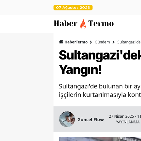
07 Ağustos 2026
HaberTermo
Gündem
Sultangazi'de
Sultangazi'de
Yangın!
Sultangazi'de bulunan bir a
işçilerin kurtarılmasıyla kontr
27 Nisan 2025 - 1
Güncel Flow
YAYINLANMA