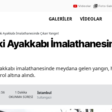
Videolar
Foto Gale
GALERİLER
VİDEOLAR
ki Ayakkabı İmalathanesinde Çıkan Yangın!
ki Ayakkabı İmalathanesi
yakkabı imalathanesinde meydana gelen yangın, 
ol altına alındı.
İstanbul
1:56
1 Dakika
OKUNMA SÜRESİ
Sultangazi