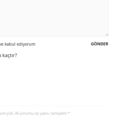
GÖNDER
e kabul ediyorum
 kaçtır?
yorum yok, ilk yorumu siz yazın, tartışalım *