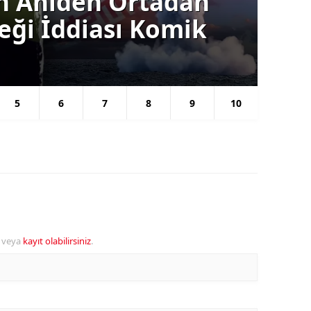
ın Aniden Ortadan
Ba
ceği İddiası Komik
Gü
Se
5
6
7
8
9
10
veya
kayıt olabilirsiniz
.