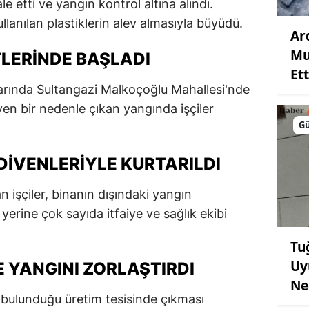
e etti ve yangın kontrol altına alındı.
lanılan plastiklerin alev almasıyla büyüdü.
Ar
Mu
LERINDE BAŞLADI
Ett
larında Sultangazi Malkoçoğlu Mahallesi'nde
en bir nedenle çıkan yangında işçiler
G
DIVENLERIYLE KURTARILDI
n işçiler, binanın dışındaki yangın
 yerine çok sayıda itfaiye ve sağlık ekibi
Tu
Uy
 YANGINI ZORLAŞTIRDI
Ne
bulunduğu üretim tesisinde çıkması