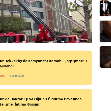
un Tekkeköy'de Kamyonet-Otomobil Çarpışması: 3
Yaralandı!
dem
/ 14 Kasım 2025
un'da Doktor Eşi ve Oğlunu Öldürme Davasında
Gelişme: İntihar Girişimi!