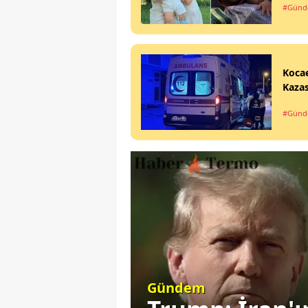
#Gün
Koca
Kazas
#Gün
Gündem