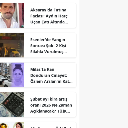
Aksaray'da Fırtına
Faciası: Aydın Harç
Uçan Çatı Altında
Kalarak Öldü
Esenler'de Yangın
Sonrası Şok: 2 Kişi
Silahla Vurulmuş
Bulundu
Milas'ta Kan
Donduran Cinayet:
Özlem Arslan'ın Katili
Boşanma
Aşamasındaki Eşi
Şubat ayı kira artış
oranı 2026 Ne Zaman
Açıklanacak? TÜİK
Tarihi Belli