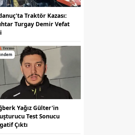
danuç'ta Traktör Kazası:
htar Turgay Demir Vefat
i
ündem
ğberk Yağız Gülter'in
uşturucu Test Sonucu
gatif Çıktı