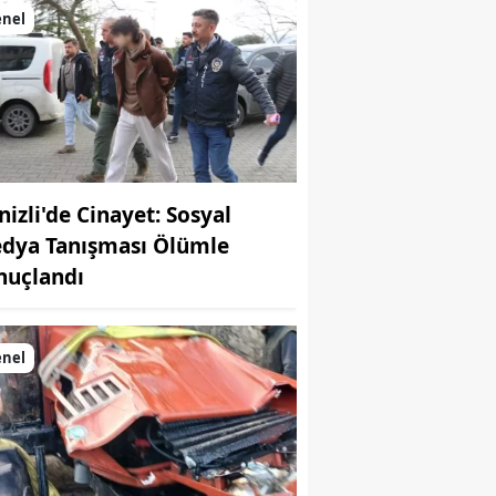
enel
nizli'de Cinayet: Sosyal
dya Tanışması Ölümle
nuçlandı
enel