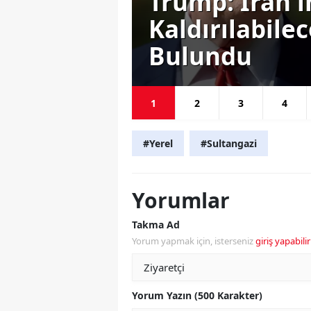
este
Trump: İran'
ını
Kaldırılabile
Bulundu
1
2
3
4
#Yerel
#Sultangazi
Yorumlar
Takma Ad
Yorum yapmak için, isterseniz
giriş yapabilir
Yorum Yazın (500 Karakter)