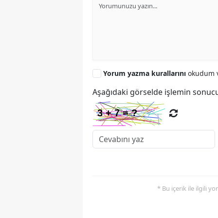
Yorum yazma kurallarını
okudum v
Aşağıdaki görselde işlemin sonucu
* Bu içerik ile ilgili 