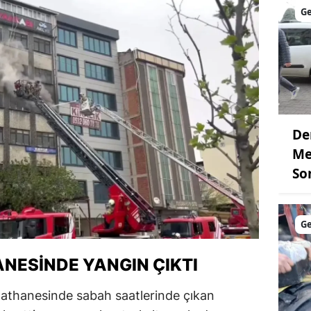
G
De
Me
So
G
NESINDE YANGIN ÇIKTI
lathanesinde sabah saatlerinde çıkan