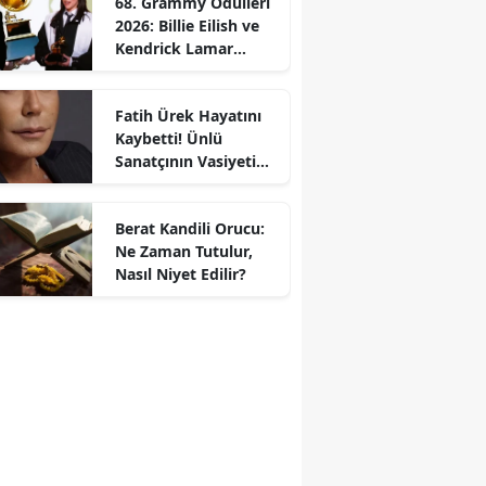
68. Grammy Ödülleri
2026: Billie Eilish ve
Kendrick Lamar
Gecede Zirveyi
Paylaştı
Fatih Ürek Hayatını
Kaybetti! Ünlü
Sanatçının Vasiyeti
Ortaya Çıktı
Berat Kandili Orucu:
Ne Zaman Tutulur,
Nasıl Niyet Edilir?