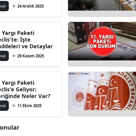
ğişiklik
nel
24 Aralık 2025
. Yargı Paketi
clis'te: İşte
ddeleri ve Detaylar
nel
29 Kasım 2025
. Yargı Paketi
clis'e Geliyor:
eriğinde Neler Var?
nel
11 Ekim 2025
 Konular