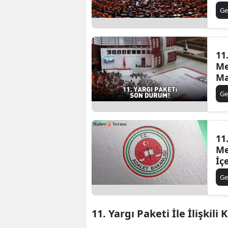
De
Ge
11
Me
Ma
Ge
11
Me
İç
Ge
11. Yargı Paketi İle İlişkili