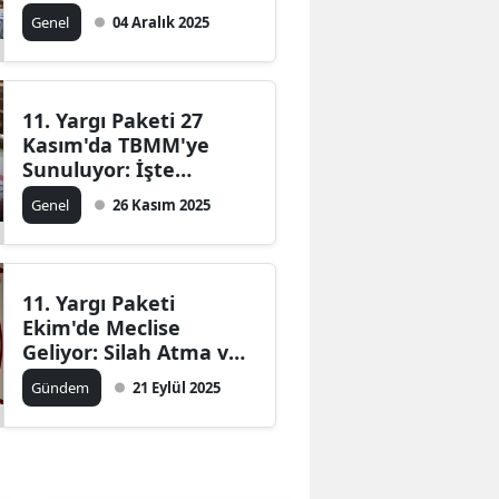
Genel
04 Aralık 2025
11. Yargı Paketi 27
Kasım'da TBMM'ye
Sunuluyor: İşte
Detaylar
Genel
26 Kasım 2025
11. Yargı Paketi
Ekim'de Meclise
Geliyor: Silah Atma ve
Bilişim Suçlarına Ağır
Gündem
21 Eylül 2025
Ceza!