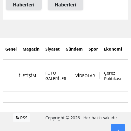
Haberleri
Haberleri
Genel
Magazin
Siyaset
Gündem
Spor
Ekonomi
Y
FOTO
Çerez
İLETİŞİM
VİDEOLAR
GALERİLER
Politikası
RSS
Copyright © 2026 . Her hakkı saklıdır.