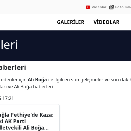
Videolar
Foto Gale
GALERİLER
VİDEOLAR
leri
aberleri
 edenler için
Ali Boğa
ile ilgili en son gelişmeler ve son dak
ları ve Ali Boğa haberleri
5 17:21
ğla Fethiye'de Kaza:
ki AK Parti
lletvekili Ali Boğa