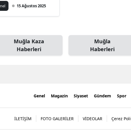
dü!
nel
15 Ağustos 2025
Muğla Kaza
Muğla
Haberleri
Haberleri
Genel
Magazin
Siyaset
Gündem
Spor
İLETİŞİM
FOTO GALERİLER
VİDEOLAR
Çerez Poli