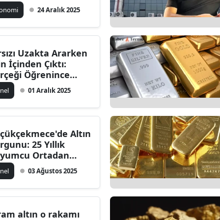
konomi
24 Aralık 2025
rsızı Uzakta Ararken
in İçinden Çıktı:
rçeği Öğrenince
ıldı!
nel
01 Aralık 2025
çükçekmece'de Altın
rgunu: 25 Yıllık
yumcu Ortadan
yboldu
nel
03 Ağustos 2025
ram altın o rakamı