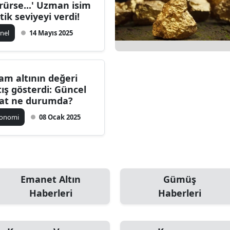
rürse...' Uzman isim
itik seviyeyi verdi!
nel
14 Mayıs 2025
am altının değeri
tış gösterdi: Güncel
yat ne durumda?
konomi
08 Ocak 2025
Emanet Altın
Gümüş
Haberleri
Haberleri