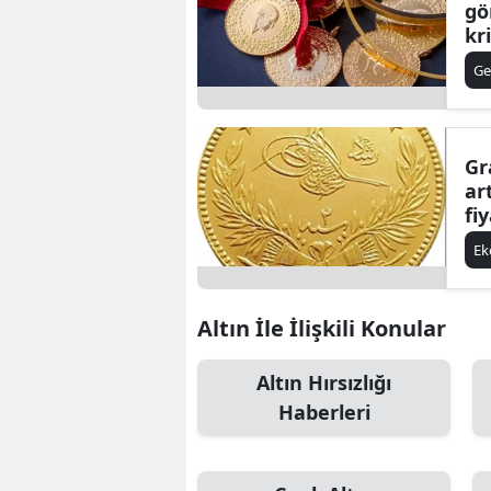
gö
kr
Ge
Gr
ar
fi
E
Altın İle İlişkili Konular
Altın Hırsızlığı
Haberleri