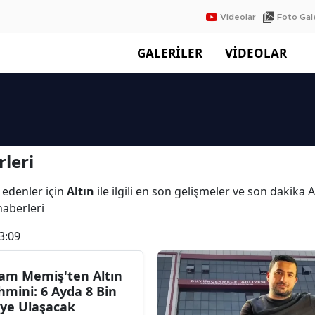
Videolar
Foto Gale
GALERİLER
VİDEOLAR
leri
 edenler için
Altın
ile ilgili en son gelişmeler ve son dakika 
 haberleri
3:09
lam Memiş'ten Altın
hmini: 6 Ayda 8 Bin
'ye Ulaşacak