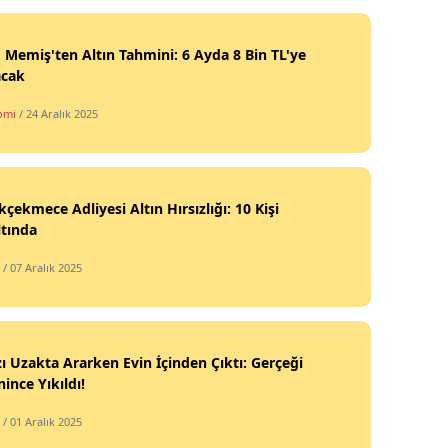
 Memiş'ten Altın Tahmini: 6 Ayda 8 Bin TL'ye
acak
omi
/ 24 Aralık 2025
çekmece Adliyesi Altın Hırsızlığı: 10 Kişi
tında
/ 07 Aralık 2025
zı Uzakta Ararken Evin İçinden Çıktı: Gerçeği
ince Yıkıldı!
/ 01 Aralık 2025