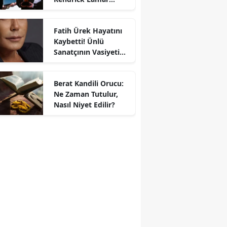
Gecede Zirveyi
Paylaştı
Fatih Ürek Hayatını
Kaybetti! Ünlü
Sanatçının Vasiyeti
Ortaya Çıktı
Berat Kandili Orucu:
Ne Zaman Tutulur,
Nasıl Niyet Edilir?