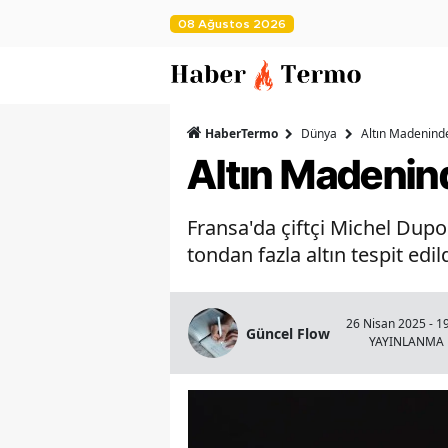
08 Ağustos 2026
HaberTermo
Dünya
Altın Madeninde
Altın Madenind
Fransa'da çiftçi Michel Dupo
tondan fazla altın tespit edild
26 Nisan 2025 - 1
Güncel Flow
YAYINLANMA