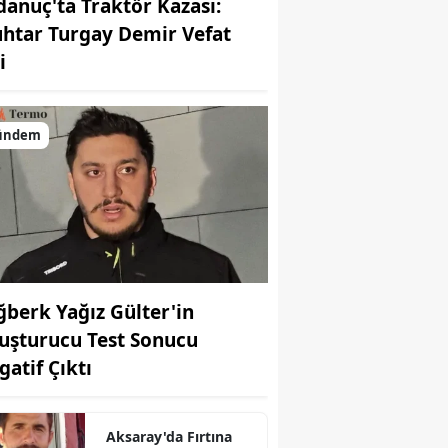
danuç'ta Traktör Kazası:
htar Turgay Demir Vefat
i
ündem
ğberk Yağız Gülter'in
uşturucu Test Sonucu
gatif Çıktı
Aksaray'da Fırtına