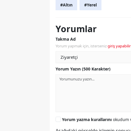
#Altın
#Yerel
Yorumlar
Takma Ad
Yorum yapmak için, isterseniz
giriş yapabilir
Yorum Yazın (500 Karakter)
Yorum yazma kurallarını
okudum v
Aşağıdaki görselde işlemin sonucu