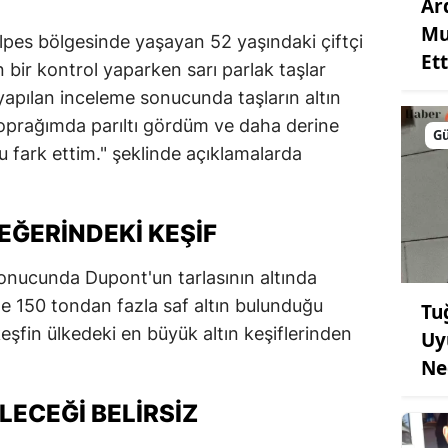
Ar
Mu
es bölgesinde yaşayan 52 yaşındaki çiftçi
Ett
 bir kontrol yaparken sarı parlak taşlar
yapılan inceleme sonucunda taşların altın
oprağımda parıltı gördüm ve daha derine
G
u fark ettim." şeklinde açıklamalarda
EĞERINDEKI KEŞIF
sonucunda Dupont'un tarlasının altında
e 150 tondan fazla saf altın bulunduğu
Tu
u keşfin ülkedeki en büyük altın keşiflerinden
Uy
Ne
LECEĞI BELIRSIZ