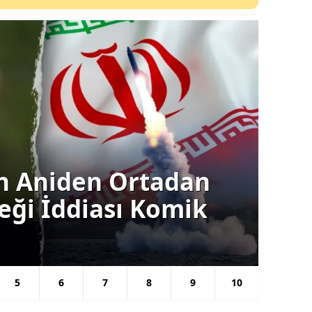
Siyas
ın Aniden Ortadan
Ba
ceği İddiası Komik
Gü
Se
5
6
7
8
9
10