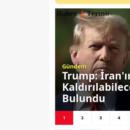
Gündem
este
Trump: İran'
ını
Kaldırılabile
Bulundu
1
2
3
4