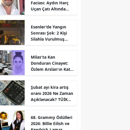
Faciası: Aydın Harç
Uçan Çatı Altında
Kalarak Öldü
Esenler'de Yangın
Sonrası Şok: 2 Kişi
Silahla Vurulmuş
Bulundu
Milas'ta Kan
Donduran Cinayet:
Özlem Arslan'ın Katili
Boşanma
Aşamasındaki Eşi
Şubat ayı kira artış
oranı 2026 Ne Zaman
Açıklanacak? TÜİK
Tarihi Belli
68. Grammy Ödülleri
2026: Billie Eilish ve
Kendrick Lamar