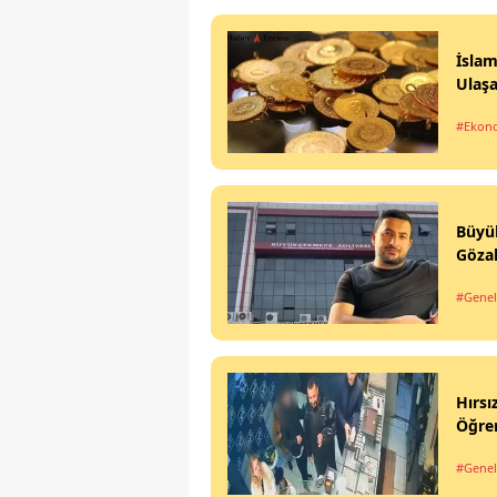
İslam
Ulaş
#Ekon
Büyük
Gözal
#Genel
Hırsı
Öğren
#Genel