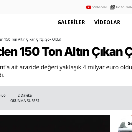
Videolar
Foto Gale
GALERİLER
VİDEOLAR
n 150 Ton Altın Çıkan Çiftçi Şok Oldu!
en 150 Ton Altın Çıkan Ç
nt'a ait arazide değeri yaklaşık 4 milyar euro ol
i.
9:06
2 Dakika
OKUNMA SÜRESİ
G