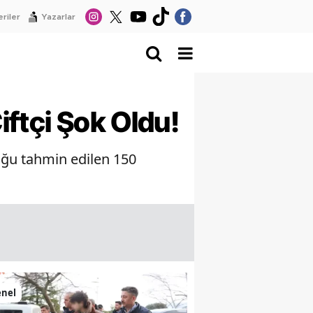
riler
Yazarlar
iftçi Şok Oldu!
duğu tahmin edilen 150
enel