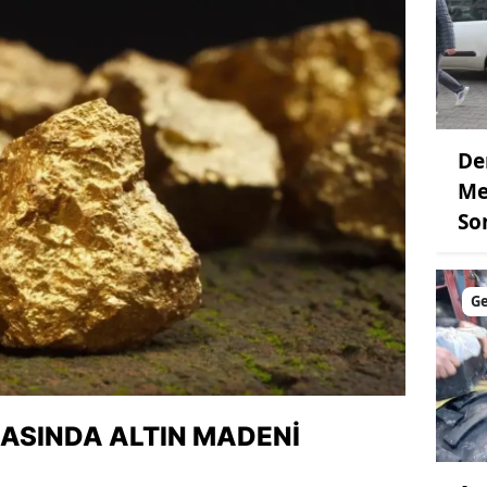
De
Me
So
G
LASINDA ALTIN MADENI