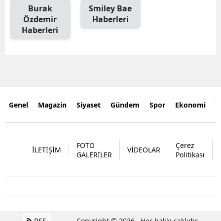
Burak
Smiley Bae
Özdemir
Haberleri
Haberleri
Genel
Magazin
Siyaset
Gündem
Spor
Ekonomi
Y
FOTO
Çerez
İLETİŞİM
VİDEOLAR
GALERİLER
Politikası
RSS
Copyright © 2026 . Her hakkı saklıdır.