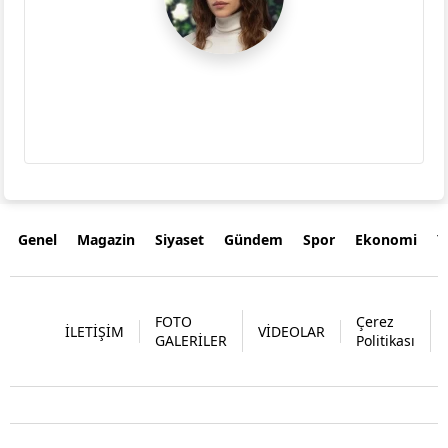
Genel
Magazin
Siyaset
Gündem
Spor
Ekonomi
Y
FOTO
Çerez
İLETİŞİM
VİDEOLAR
GALERİLER
Politikası