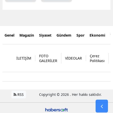
Genel
Magazin
Siyaset
Gündem
Spor
Ekonomi
Y
FOTO
Çerez
İLETİŞİM
VİDEOLAR
GALERİLER
Politikası
RSS
Copyright © 2026 . Her hakkı saklıdır.