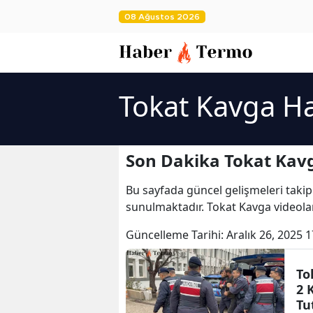
08 Ağustos 2026
Tokat Kavga Ha
Son Dakika Tokat Kavg
Bu sayfada güncel gelişmeleri takip
sunulmaktadır. Tokat Kavga videolar
Güncelleme Tarihi:
Aralık 26, 2025 1
To
2 
Tu