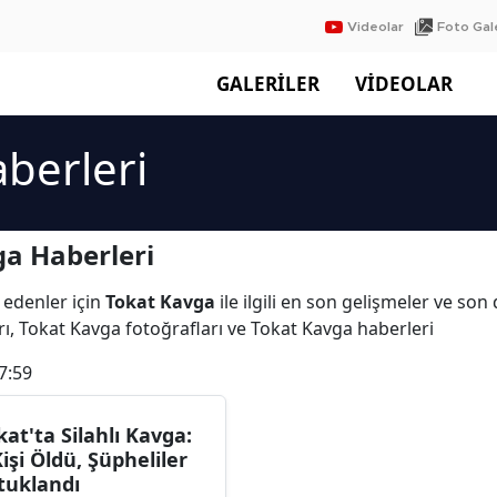
Videolar
Foto Gale
GALERİLER
VİDEOLAR
berleri
a Haberleri
 edenler için
Tokat Kavga
ile ilgili en son gelişmeler ve so
ı, Tokat Kavga fotoğrafları ve Tokat Kavga haberleri
7:59
kat'ta Silahlı Kavga:
Kişi Öldü, Şüpheliler
tuklandı