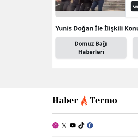
Tu
Ge
Yunis Doğan İle İlişkili Kon
Domuz Bağı
Haberleri