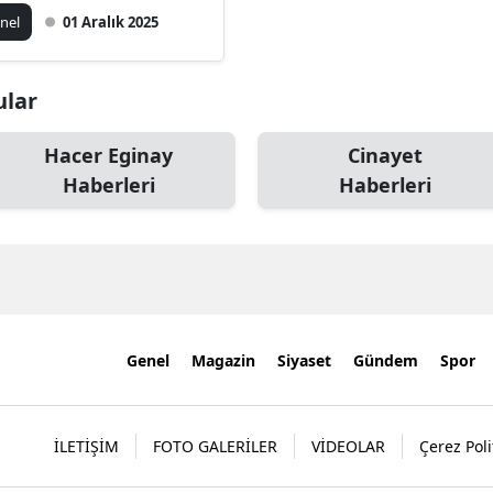
tuklama
nel
01 Aralık 2025
ular
Hacer Eginay
Cinayet
Haberleri
Haberleri
Genel
Magazin
Siyaset
Gündem
Spor
İLETİŞİM
FOTO GALERİLER
VİDEOLAR
Çerez Poli