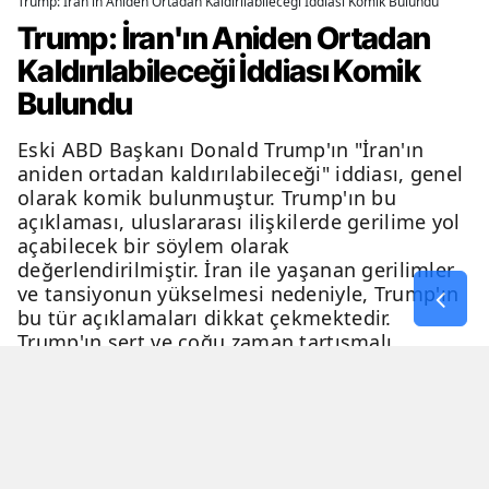
Trump: İran'ın Aniden Ortadan Kaldırılabileceği İddiası Komik Bulundu
Trump: İran'ın Aniden Ortadan
Kaldırılabileceği İddiası Komik
Bulundu
Eski ABD Başkanı Donald Trump'ın "İran'ın
aniden ortadan kaldırılabileceği" iddiası, genel
olarak komik bulunmuştur. Trump'ın bu
açıklaması, uluslararası ilişkilerde gerilime yol
açabilecek bir söylem olarak
değerlendirilmiştir. İran ile yaşanan gerilimler
ve tansiyonun yükselmesi nedeniyle, Trump'ın
bu tür açıklamaları dikkat çekmektedir.
Trump'ın sert ve çoğu zaman tartışmalı
açıklamaları, genellikle eleştiri ve tartışma
konusu olmaktadır.
06 Nisan 2026 - 23:54
2 Dakika
Haber Merkezi
YAYINLANMA
OKUNMA SÜRESİ