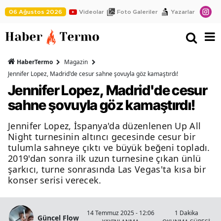
06 Ağustos 2026
Videolar
Foto Galeriler
Yazarlar
HaberTermo
Magazin
Jennifer Lopez, Madrid'de cesur sahne şovuyla göz kamaştırdı!
Jennifer Lopez, Madrid'de cesur
sahne şovuyla göz kamaştırdı!
Jennifer Lopez, İspanya'da düzenlenen Up All
Night turnesinin altıncı gecesinde cesur bir
tulumla sahneye çıktı ve büyük beğeni topladı.
2019'dan sonra ilk uzun turnesine çıkan ünlü
şarkıcı, turne sonrasında Las Vegas'ta kısa bir
konser serisi verecek.
14 Temmuz 2025 - 12:06
1 Dakika
Güncel Flow