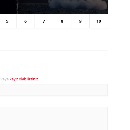
Se
5
6
7
8
9
10
veya
kayıt olabilirsiniz
.