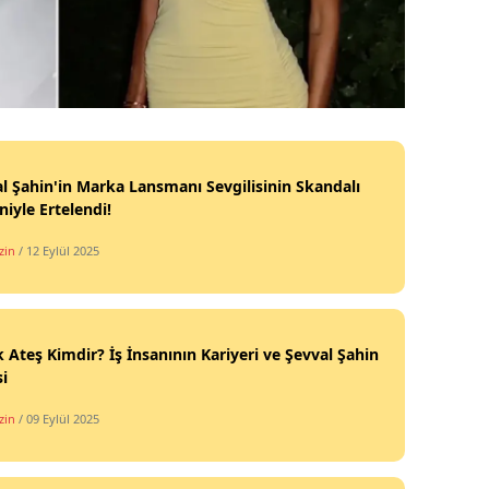
l Şahin'in Marka Lansmanı Sevgilisinin Skandalı
iyle Ertelendi!
zin
/ 12 Eylül 2025
 Ateş Kimdir? İş İnsanının Kariyeri ve Şevval Şahin
si
zin
/ 09 Eylül 2025