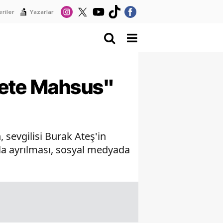
riler
Yazarlar
mete Mahsus"
sevgilisi Burak Ateş'in
la ayrılması, sosyal medyada