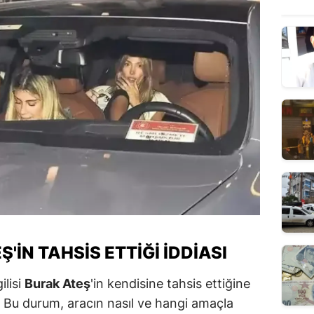
Ş'IN TAHSIS ETTIĞI İDDIASI
ilisi
Burak Ateş
'in kendisine tahsis ettiğine
. Bu durum, aracın nasıl ve hangi amaçla