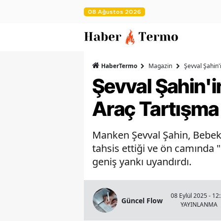
08 Ağustos 2026
HaberTermo
Magazin
Şevval Şahin'
Şevval Şahin'
Araç Tartışma 
Manken Şevval Şahin, Bebek't
tahsis ettiği ve ön camında
geniş yankı uyandırdı.
08 Eylül 2025 - 12
Güncel Flow
YAYINLANMA