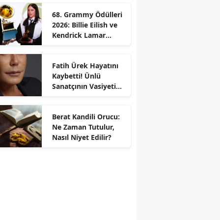
68. Grammy Ödülleri
2026: Billie Eilish ve
Kendrick Lamar
Gecede Zirveyi
Paylaştı
Fatih Ürek Hayatını
Kaybetti! Ünlü
Sanatçının Vasiyeti
Ortaya Çıktı
Berat Kandili Orucu:
Ne Zaman Tutulur,
Nasıl Niyet Edilir?