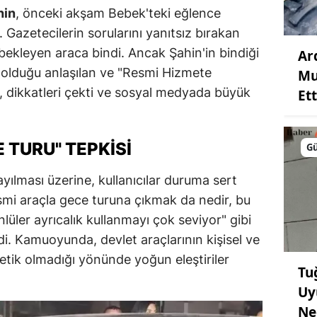
hin
, önceki akşam Bebek'teki eğlence
 Gazetecilerin sorularını yanıtsız bırakan
i bekleyen araca bindi. Ancak Şahin'in bindiği
Ar
t olduğu anlaşılan ve "Resmi Hizmete
Mu
ı, dikkatleri çekti ve sosyal medyada büyük
Ett
 TURU" TEPKISI
G
yılması üzerine, kullanıcılar duruma sert
esmi araçla gece turuna çıkmak da nedir, bu
nlüler ayrıcalık kullanmayı çok seviyor" gibi
rdi. Kamuoyunda, devlet araçlarının kişisel ve
etik olmadığı yönünde yoğun eleştiriler
Tu
Uy
Ne