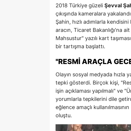
2018 Türkiye güzeli
Şevval Şa
çıkışında kameralara yakalandı.
Şahin, hızlı adımlarla kendisin
aracın, Ticaret Bakanlığı'na ai
Mahsustur" yazılı kart taşımas
bir tartışma başlattı.
"RESMI ARAÇLA GECE
Olayın sosyal medyada hızla ya
tepki gösterdi. Birçok kişi, "R
işin açıklaması yapılmalı" ve "Ü
yorumlarla tepkilerini dile geti
eğlence amaçlı kullanılmasının 
oluştu.