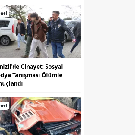
enel
nizli'de Cinayet: Sosyal
dya Tanışması Ölümle
nuçlandı
enel