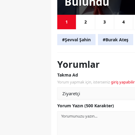
Bulundu
1
2
3
4
#Şevval Şahin
#Burak Ateş
Yorumlar
Takma Ad
Yorum yapmak için, isterseniz
giriş yapabilir
Yorum Yazın (500 Karakter)