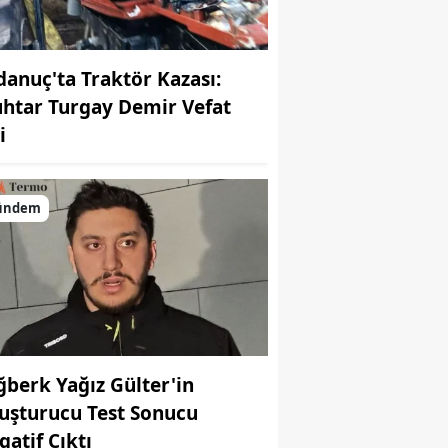
danuç'ta Traktör Kazası:
htar Turgay Demir Vefat
i
ündem
ğberk Yağız Gülter'in
uşturucu Test Sonucu
gatif Çıktı