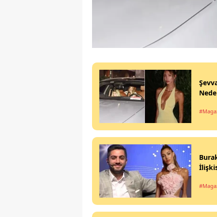
Şevva
Neden
#Maga
Burak
İlişki
#Maga