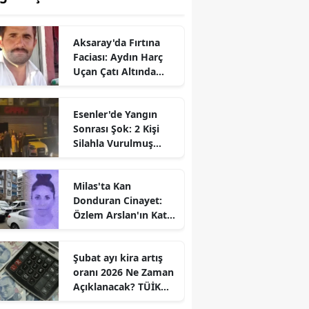
Aksaray'da Fırtına
Faciası: Aydın Harç
Uçan Çatı Altında
Kalarak Öldü
Esenler'de Yangın
Sonrası Şok: 2 Kişi
Silahla Vurulmuş
Bulundu
Milas'ta Kan
Donduran Cinayet:
Özlem Arslan'ın Katili
Boşanma
Aşamasındaki Eşi
Şubat ayı kira artış
oranı 2026 Ne Zaman
Açıklanacak? TÜİK
Tarihi Belli