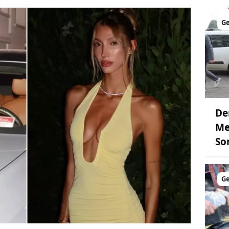
G
De
Me
So
G