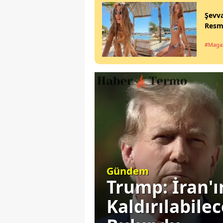
Şevva
Resmi
#Maga
Gündem
este
Trump: İran'
ını
Kaldırılabile