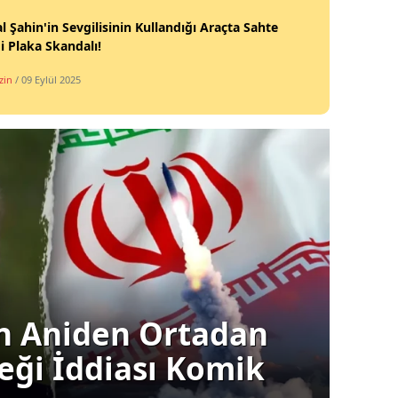
l Şahin'in Sevgilisinin Kullandığı Araçta Sahte
 Plaka Skandalı!
zin
/ 09 Eylül 2025
Siyas
ın Aniden Ortadan
Ba
ceği İddiası Komik
Gü