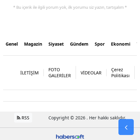
* Bu içerik ile ilgili yorum yok, ilk yorumu siz yazın, tartışalım *
Genel
Magazin
Siyaset
Gündem
Spor
Ekonomi
Y
FOTO
Çerez
İLETİŞİM
VİDEOLAR
GALERİLER
Politikası
RSS
Copyright © 2026 . Her hakkı saklıdır.