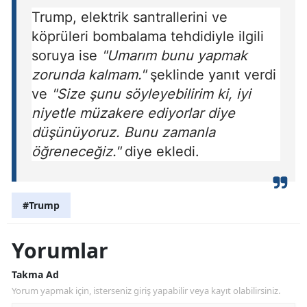
Trump, elektrik santrallerini ve
köprüleri bombalama tehdidiyle ilgili
soruya ise
"Umarım bunu yapmak
zorunda kalmam."
şeklinde yanıt verdi
ve
"Size şunu söyleyebilirim ki, iyi
niyetle müzakere ediyorlar diye
düşünüyoruz. Bunu zamanla
öğreneceğiz."
diye ekledi.
#Trump
Yorumlar
Takma Ad
Yorum yapmak için, isterseniz giriş yapabilir veya kayıt olabilirsiniz.