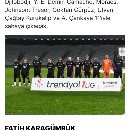
Djilobodji, Y. E. Demir, Camacho, Moraes,
Johnson, Tresor, Göktan Gürpüz, Ülvan,
Çağtay Kurukalıp ve A. Çankaya 11'iyle
sahaya çıkacak.
FATİH KARAGÜMRÜK