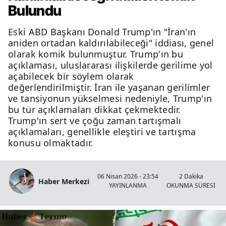
Bulundu
Eski ABD Başkanı Donald Trump'ın "İran'ın
aniden ortadan kaldırılabileceği" iddiası, genel
olarak komik bulunmuştur. Trump'ın bu
açıklaması, uluslararası ilişkilerde gerilime yol
açabilecek bir söylem olarak
değerlendirilmiştir. İran ile yaşanan gerilimler
ve tansiyonun yükselmesi nedeniyle, Trump'ın
bu tür açıklamaları dikkat çekmektedir.
Trump'ın sert ve çoğu zaman tartışmalı
açıklamaları, genellikle eleştiri ve tartışma
konusu olmaktadır.
06 Nisan 2026 - 23:54
2 Dakika
Haber Merkezi
YAYINLANMA
OKUNMA SÜRESİ