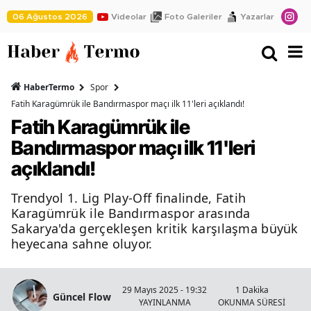
06 Ağustos 2026
Videolar
Foto Galeriler
Yazarlar
HaberTermo
Spor
Fatih Karagümrük ile Bandırmaspor maçı ilk 11'leri açıklandı!
Fatih Karagümrük ile
Bandırmaspor maçı ilk 11'leri
açıklandı!
Trendyol 1. Lig Play-Off finalinde, Fatih
Karagümrük ile Bandırmaspor arasında
Sakarya'da gerçekleşen kritik karşılaşma büyük
heyecana sahne oluyor.
29 Mayıs 2025 - 19:32
1 Dakika
Güncel Flow
YAYINLANMA
OKUNMA SÜRESİ