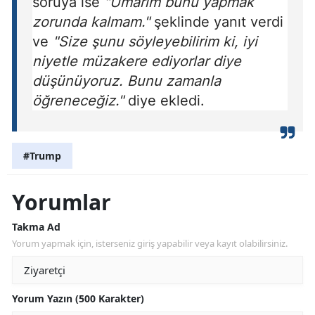
soruya ise
"Umarım bunu yapmak
zorunda kalmam."
şeklinde yanıt verdi
ve
"Size şunu söyleyebilirim ki, iyi
niyetle müzakere ediyorlar diye
düşünüyoruz. Bunu zamanla
öğreneceğiz."
diye ekledi.
#Trump
Yorumlar
Takma Ad
Yorum yapmak için, isterseniz giriş yapabilir veya kayıt olabilirsiniz.
Yorum Yazın (500 Karakter)