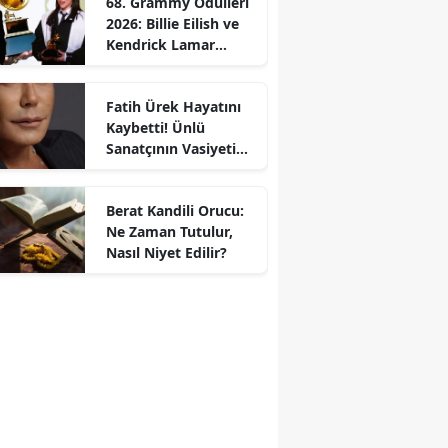
68. Grammy Ödülleri
2026: Billie Eilish ve
Kendrick Lamar
Gecede Zirveyi
Paylaştı
Fatih Ürek Hayatını
Kaybetti! Ünlü
Sanatçının Vasiyeti
Ortaya Çıktı
Berat Kandili Orucu:
Ne Zaman Tutulur,
Nasıl Niyet Edilir?