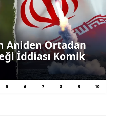
an: Türkiye'nin
Gün
rken veya Ara
Tr
Kar
5
6
7
8
9
10