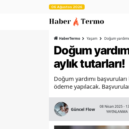
06 Ağustos 2026
HaberTermo
Yaşam
Doğum yardımı b
Doğum yardımı 
aylık tutarları!
Doğum yardımı başvuruları ba
ödeme yapılacak. Başvurular
08 Nisan 2025 - 1
Güncel Flow
YAYINLANMA