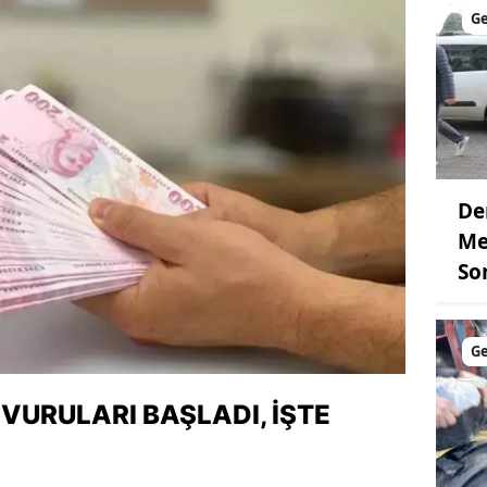
G
De
Me
So
G
VURULARI BAŞLADI, İŞTE