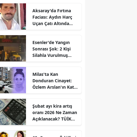
Aksaray'da Fırtına
Faciası: Aydın Harç
Uçan Çatı Altında
Kalarak Öldü
Esenler'de Yangın
Sonrası Şok: 2 Kişi
Silahla Vurulmuş
Bulundu
Milas'ta Kan
Donduran Cinayet:
Özlem Arslan'ın Katili
Boşanma
Aşamasındaki Eşi
Şubat ayı kira artış
oranı 2026 Ne Zaman
Açıklanacak? TÜİK
Tarihi Belli