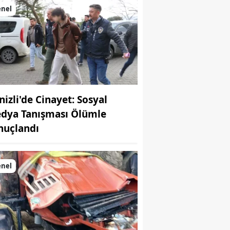
enel
nizli'de Cinayet: Sosyal
dya Tanışması Ölümle
nuçlandı
enel