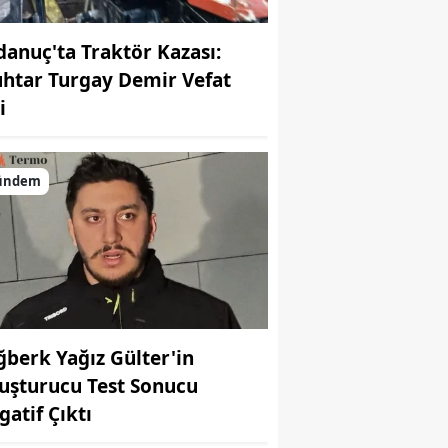
danuç'ta Traktör Kazası:
htar Turgay Demir Vefat
i
ündem
ğberk Yağız Gülter'in
uşturucu Test Sonucu
gatif Çıktı