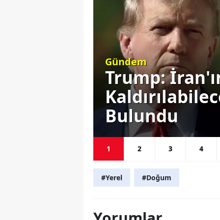
Siyaset
Ortadan
Başkan Erdoğ
ı Komik
Gündemine E
Seçim Yok
1
2
3
4
#Yerel
#Doğum
Yorumlar