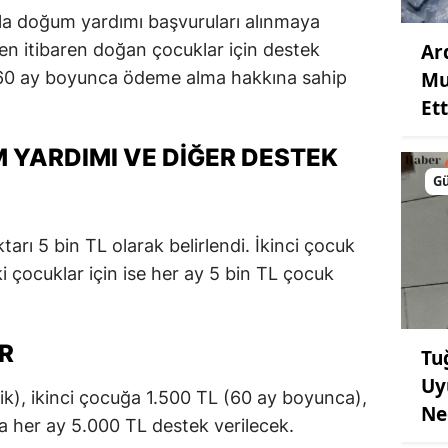
yla doğum yardımı başvuruları alınmaya
Ar
en itibaren doğan çocuklar için destek
Mu
r 60 ay boyunca ödeme alma hakkına sahip
Ett
 YARDIMI VE DIĞER DESTEK
G
arı 5 bin TL olarak belirlendi. İkinci çocuk
i çocuklar için ise her ay 5 bin TL çocuk
R
Tu
Uy
lik), ikinci çocuğa 1.500 TL (60 ay boyunca),
Ne
a her ay 5.000 TL destek verilecek.