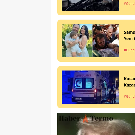
#Gün
Sams
Yeni 
#Gün
Koca
Kazas
#Gün