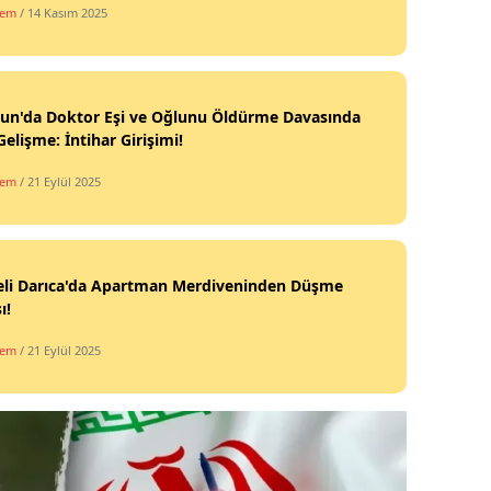
dem
/ 14 Kasım 2025
un'da Doktor Eşi ve Oğlunu Öldürme Davasında
Gelişme: İntihar Girişimi!
dem
/ 21 Eylül 2025
eli Darıca'da Apartman Merdiveninden Düşme
ı!
dem
/ 21 Eylül 2025