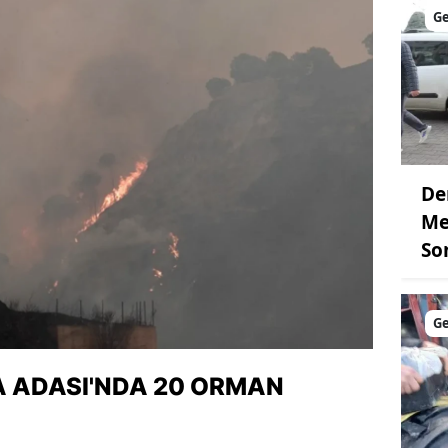
G
De
Me
So
G
A ADASI'NDA 20 ORMAN