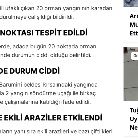
rili ufaklı çıkan 20 orman yangınının karadan
Ar
ülmeye çalışıldığı bildirildi.
Mu
NOKTASI TESPIT EDILDI
Ett
rlerde, adada bugün 20 noktada orman
ünde durumun ciddi olduğu belirtildi.
G
DE DURUM CIDDI
Barumini beldesi kırsalındaki yangında
a 2 yangın söndürme uçağı ile birkaç
alışmalarına katıldığı ifade edildi.
Tu
 EKILI ARAZILER ETKILENDI
Uy
Ne
rın yanı sıra ekili arazileri ve bazı çiftlikleri