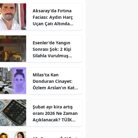
Aksaray'da Fırtına
Faciası: Aydın Harç
Uçan Çatı Altında
Kalarak Öldü
Esenler'de Yangın
Sonrası Şok: 2 Kişi
Silahla Vurulmuş
Bulundu
Milas'ta Kan
Donduran Cinayet:
Özlem Arslan'ın Katili
Boşanma
Aşamasındaki Eşi
Şubat ayı kira artış
oranı 2026 Ne Zaman
Açıklanacak? TÜİK
Tarihi Belli