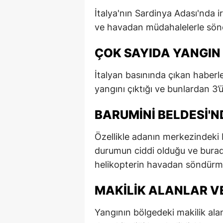
İtalya'nın Sardinya Adası'nda i
ve havadan müdahalelerle söndür
ÇOK SAYIDA YANGIN 
İtalyan basınında çıkan habe
yangını çıktığı ve bunlardan 3’
BARUMINI BELDESI'N
Özellikle adanın merkezindeki 
durumun ciddi olduğu ve burad
helikopterin havadan söndürme ç
MAKILIK ALANLAR VE
Yangının bölgedeki makilik alanla