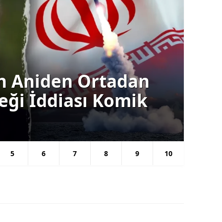
Siyas
ın Aniden Ortadan
Ba
ceği İddiası Komik
Gü
Se
5
6
7
8
9
10