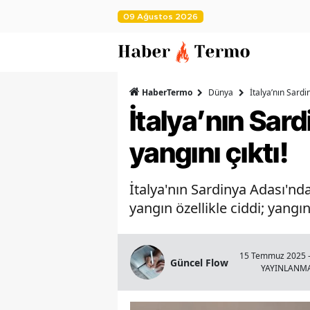
09 Ağustos 2026
HaberTermo
Dünya
İtalya’nın Sardi
İtalya’nın Sar
yangını çıktı!
İtalya'nın Sardinya Adası'nd
yangın özellikle ciddi; yangın
15 Temmuz 2025 -
Güncel Flow
YAYINLANM