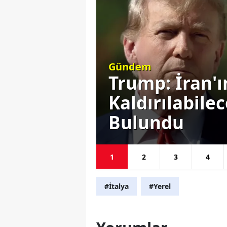
Gündem
este
Trump: İran'
ını
Kaldırılabile
Bulundu
1
2
3
4
#İtalya
#Yerel