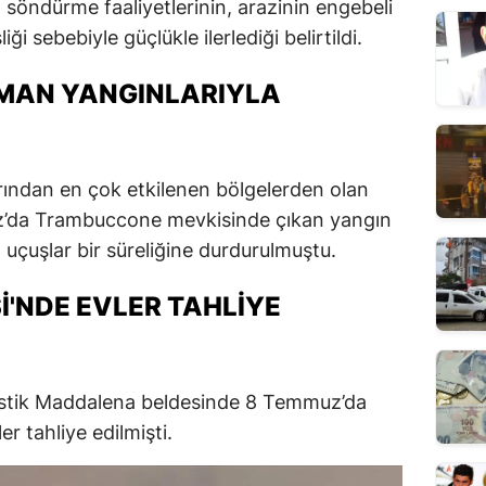
n söndürme faaliyetlerinin, arazinin engebeli
iği sebebiyle güçlükle ilerlediği belirtildi.
RMAN YANGINLARIYLA
arından en çok etkilenen bölgelerden olan
z’da Trambuccone mevkisinde çıkan yangın
 uçuşlar bir süreliğine durdurulmuştu.
'NDE EVLER TAHLIYE
stik Maddalena beldesinde 8 Temmuz’da
r tahliye edilmişti.