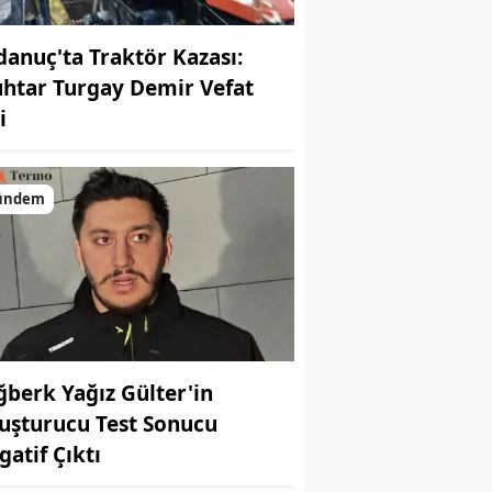
danuç'ta Traktör Kazası:
htar Turgay Demir Vefat
i
ündem
ğberk Yağız Gülter'in
uşturucu Test Sonucu
gatif Çıktı