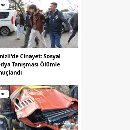
enel
nizli'de Cinayet: Sosyal
dya Tanışması Ölümle
nuçlandı
enel