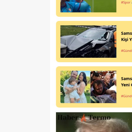
#Spor
Sams
Kişi 
#Gün
Sams
Yeni 
#Gün