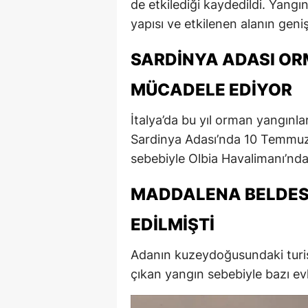
de etkilediği kaydedildi. Yangı
yapısı ve etkilenen alanın genişl
SARDINYA ADASI O
MÜCADELE EDIYOR
İtalya’da bu yıl orman yangınl
Sardinya Adası’nda 10 Temmu
sebebiyle Olbia Havalimanı’nda
MADDALENA BELDESI
EDILMIŞTI
Adanın kuzeydoğusundaki turi
çıkan yangın sebebiyle bazı evle