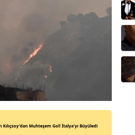
 Kılıçsoy'dan Muhteşem Gol! İtalya'yı Büyüledi