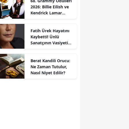
68. Grammy Ödülleri
2026: Billie Eilish ve
Kendrick Lamar
Gecede Zirveyi
Paylaştı
Fatih Ürek Hayatını
Kaybetti! Ünlü
Sanatçının Vasiyeti
Ortaya Çıktı
Berat Kandili Orucu:
Ne Zaman Tutulur,
Nasıl Niyet Edilir?