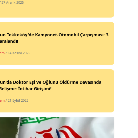
/ 27 Aralık 2025
un Tekkeköy'de Kamyonet-Otomobil Çarpışması: 3
Yaralandı!
dem
/ 14 Kasım 2025
un'da Doktor Eşi ve Oğlunu Öldürme Davasında
Gelişme: İntihar Girişimi!
dem
/ 21 Eylül 2025