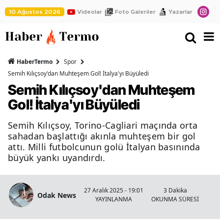
10 Ağustos 2026
Videolar
Foto Galeriler
Yazarlar
HaberTermo
Spor
Semih Kılıçsoy'dan Muhteşem Gol! İtalya'yı Büyüledi
Semih Kılıçsoy'dan Muhteşem
Gol! İtalya'yı Büyüledi
Semih Kılıçsoy, Torino-Cagliari maçında orta
sahadan başlattığı akınla muhteşem bir gol
attı. Milli futbolcunun golü İtalyan basınında
büyük yankı uyandırdı.
27 Aralık 2025 - 19:01
3 Dakika
Odak News
YAYINLANMA
OKUNMA SÜRESİ