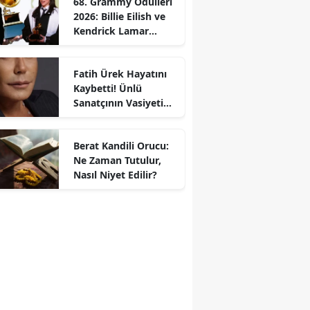
68. Grammy Ödülleri
2026: Billie Eilish ve
Kendrick Lamar
Gecede Zirveyi
Paylaştı
Fatih Ürek Hayatını
Kaybetti! Ünlü
Sanatçının Vasiyeti
Ortaya Çıktı
Berat Kandili Orucu:
Ne Zaman Tutulur,
Nasıl Niyet Edilir?