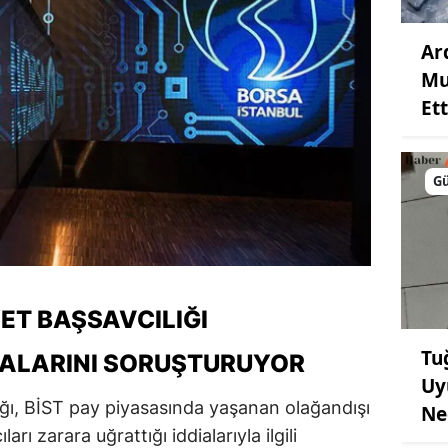
Ar
Mu
Ett
G
ET BAŞSAVCILIĞI
Tu
IALARINI SORUŞTURUYOR
Uy
ığı, BİST pay piyasasında yaşanan olağandışı
Ne
rı zarara uğrattığı iddialarıyla ilgili