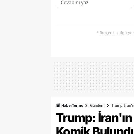
* Bu içerik ile ilgili 
HaberTermo
Gündem
Trump: İran'ı
Trump: İran'ın
Komik Bulund