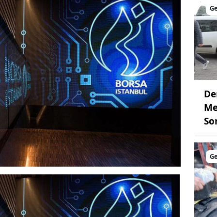
G
De
Me
So
G