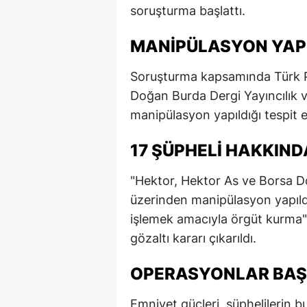
soruşturma başlattı.
MANIPÜLASYON YAPI
Soruşturma kapsamında Türk P
Doğan Burda Dergi Yayıncılık 
manipülasyon yapıldığı tespit ed
17 ŞÜPHELI HAKKIND
"Hektor, Hektor As ve Borsa Do
üzerinden manipülasyon yapıldı
işlemek amacıyla örgüt kurma" v
gözaltı kararı çıkarıldı.
OPERASYONLAR BAŞ
Emniyet güçleri, şüphelilerin b