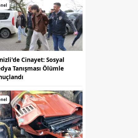
enel
nizli'de Cinayet: Sosyal
dya Tanışması Ölümle
nuçlandı
enel