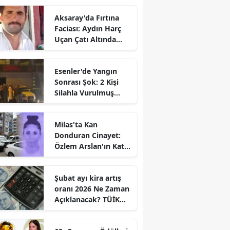
Aksaray'da Fırtına
Faciası: Aydın Harç
Uçan Çatı Altında
Kalarak Öldü
Esenler'de Yangın
Sonrası Şok: 2 Kişi
Silahla Vurulmuş
Bulundu
Milas'ta Kan
Donduran Cinayet:
Özlem Arslan'ın Katili
Boşanma
Aşamasındaki Eşi
Şubat ayı kira artış
oranı 2026 Ne Zaman
Açıklanacak? TÜİK
Tarihi Belli