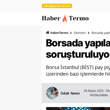
08 Ağustos 2026
HaberTermo
Ekonomi
Borsada yapıl
Borsada yapıla
soruşturuluyor:
Borsa İstanbul (BİST) pay 
üzerinden bazı işlemlerde hil
28 Mayıs 2025 - 09
Odak News
YAYINLANMA