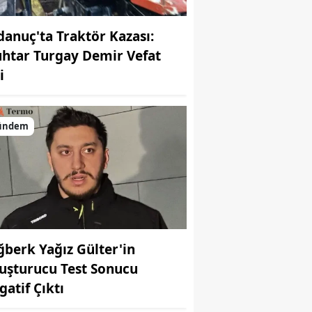
danuç'ta Traktör Kazası:
htar Turgay Demir Vefat
i
ündem
ğberk Yağız Gülter'in
uşturucu Test Sonucu
gatif Çıktı