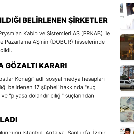
LDIĞI BELIRLENEN ŞIRKETLER
rysmian Kablo ve Sistemleri AŞ (PRKAB) ile
ve Pazarlama AŞ'nin (DOBUR) hisselerinde
ildi.
A GÖZALTI KARARI
stlar Konağı" adlı sosyal medya hesapları
ğı belirlenen 17 şüpheli hakkında "suç
e "piyasa dolandırıcılığı" suçlarından
LADI
ulunduğu İstanbul, Antalya, Şanlıurfa, İzmir,