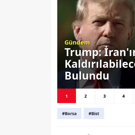
Siyaset
Ortadan
Başkan Erdoğ
ı Komik
Gündemine E
Seçim Yok
1
2
3
4
#Borsa
#Bist