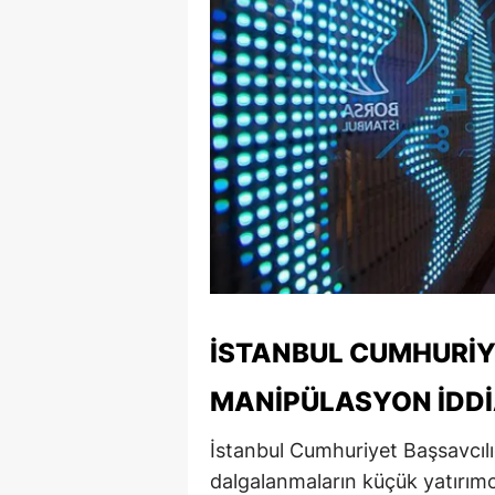
İSTANBUL CUMHURIY
MANIPÜLASYON İDD
İstanbul Cumhuriyet Başsavcıl
dalgalanmaların küçük yatırımcıla