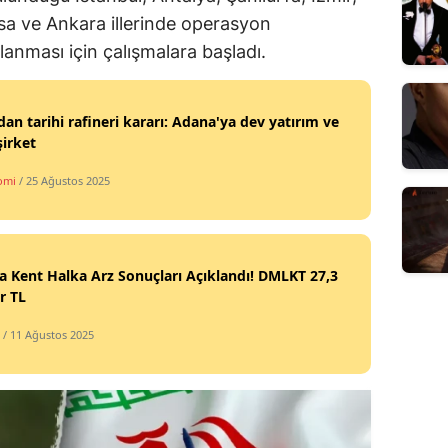
sa ve Ankara illerinde operasyon
anması için çalışmalara başladı.
dan tarihi rafineri kararı: Adana'ya dev yatırım ve
şirket
omi
/ 25 Ağustos 2025
 Kent Halka Arz Sonuçları Açıklandı! DMLKT 27,3
r TL
/ 11 Ağustos 2025