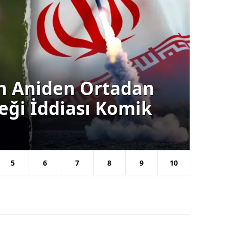
an: Türkiye'nin
Gün
rken veya Ara
Tr
Kar
5
6
7
8
9
10