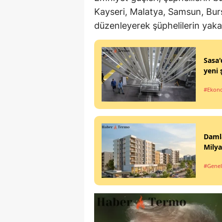
Kayseri, Malatya, Samsun, Bur
düzenleyerek şüphelilerin yakal
Sasa'
yeni 
#Ekon
Damla
Milya
#Genel