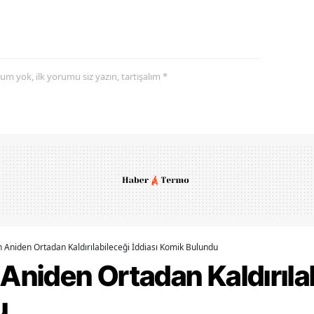
yorum yok, ilk yorumu siz yazın, tartışalım *
n Aniden Ortadan Kaldırılabileceği İddiası Komik Bulundu
 Aniden Ortadan Kaldırılab
u