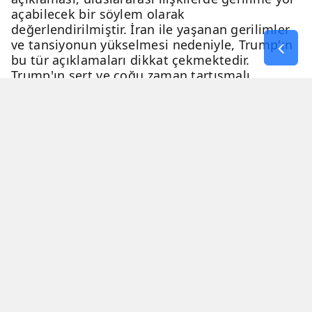
açabilecek bir söylem olarak
değerlendirilmiştir. İran ile yaşanan gerilimler
ve tansiyonun yükselmesi nedeniyle, Trump'ın
bu tür açıklamaları dikkat çekmektedir.
Trump'ın sert ve çoğu zaman tartışmalı
açıklamaları, genellikle eleştiri ve tartışma
konusu olmaktadır.
06 Nisan 2026 - 23:54
2 Dakika
Haber Merkezi
YAYINLANMA
OKUNMA SÜRESİ