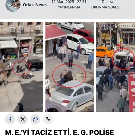
12 Mart 2025 - 22:51
1 Dakika
Odak News
YAYINLANMA
OKUNMA SÜRESİ
M. E.'YI TACIZ ETTI, E. G. POLISE