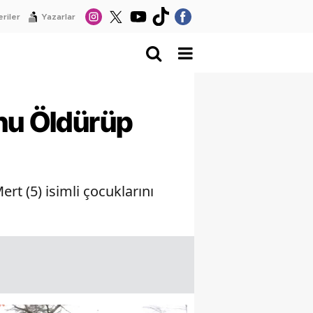
riler
Yazarlar
unu Öldürüp
t (5) isimli çocuklarını