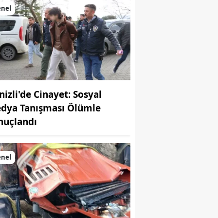
enel
nizli'de Cinayet: Sosyal
dya Tanışması Ölümle
nuçlandı
enel