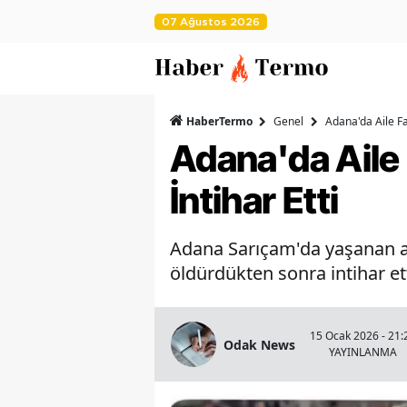
07 Ağustos 2026
HaberTermo
Genel
Adana'da Aile Fa
Adana'da Aile
İntihar Etti
Adana Sarıçam'da yaşanan ail
öldürdükten sonra intihar et
15 Ocak 2026 - 21:
Odak News
YAYINLANMA