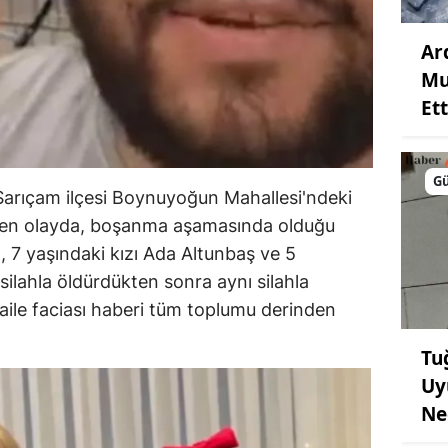
Ar
Mu
Ett
G
 Sarıçam ilçesi Boynuyoğun Mahallesi'ndeki
len olayda, boşanma aşamasında olduğu
, 7 yaşındaki kızı Ada Altunbaş ve 5
silahla öldürdükten sonra aynı silahla
aile faciası haberi tüm toplumu derinden
Tu
Uy
Ne