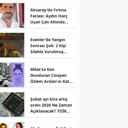
Aksaray'da Fırtına
Faciası: Aydın Harç
Uçan Çatı Altında
Kalarak Öldü
Esenler'de Yangın
Sonrası Şok: 2 Kişi
Silahla Vurulmuş
Bulundu
Milas'ta Kan
Donduran Cinayet:
Özlem Arslan'ın Katili
Boşanma
Aşamasındaki Eşi
Şubat ayı kira artış
oranı 2026 Ne Zaman
Açıklanacak? TÜİK
Tarihi Belli