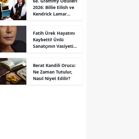
68. Grammy Ödülleri
2026: Billie Eilish ve
Kendrick Lamar
Gecede Zirveyi
Paylaştı
Fatih Ürek Hayatını
Kaybetti! Ünlü
Sanatçının Vasiyeti
Ortaya Çıktı
Berat Kandili Orucu:
Ne Zaman Tutulur,
Nasıl Niyet Edilir?