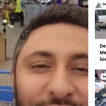
G
De
Me
So
G