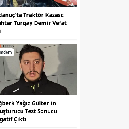
danuç'ta Traktör Kazası:
htar Turgay Demir Vefat
i
ündem
ğberk Yağız Gülter'in
uşturucu Test Sonucu
gatif Çıktı