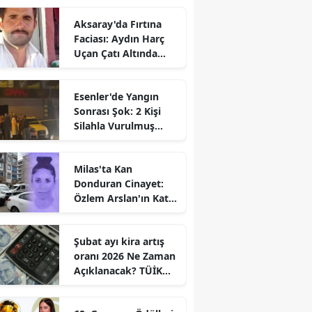
Aksaray'da Fırtına
Faciası: Aydın Harç
Uçan Çatı Altında
Kalarak Öldü
Esenler'de Yangın
Sonrası Şok: 2 Kişi
Silahla Vurulmuş
Bulundu
Milas'ta Kan
Donduran Cinayet:
Özlem Arslan'ın Katili
Boşanma
Aşamasındaki Eşi
Şubat ayı kira artış
oranı 2026 Ne Zaman
Açıklanacak? TÜİK
Tarihi Belli