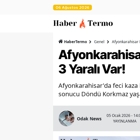
06 Ağustos 2026
HaberTermo
Genel
Afyonkarahisar B
Afyonkarahisar
3 Yaralı Var!
Afyonkarahisar'da feci kaza 
sonucu Döndü Korkmaz yaşamı
05 Ocak 2026 - 14:
Odak News
YAYINLANMA