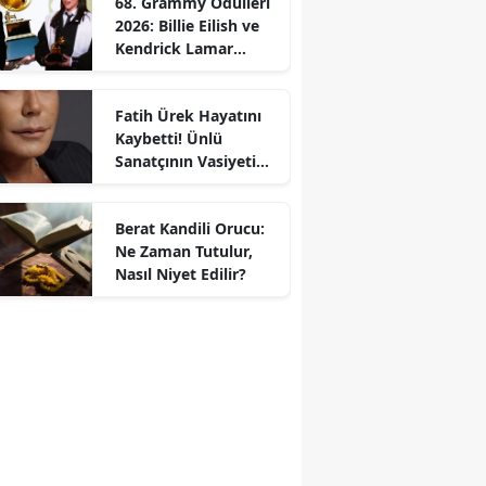
68. Grammy Ödülleri
2026: Billie Eilish ve
Kendrick Lamar
Gecede Zirveyi
Paylaştı
Fatih Ürek Hayatını
Kaybetti! Ünlü
Sanatçının Vasiyeti
Ortaya Çıktı
Berat Kandili Orucu:
Ne Zaman Tutulur,
Nasıl Niyet Edilir?