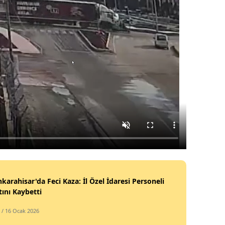
karahisar'da Feci Kaza: İl Özel İdaresi Personeli
ını Kaybetti
/ 16 Ocak 2026