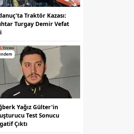
danuç'ta Traktör Kazası:
htar Turgay Demir Vefat
i
ündem
ğberk Yağız Gülter'in
uşturucu Test Sonucu
gatif Çıktı