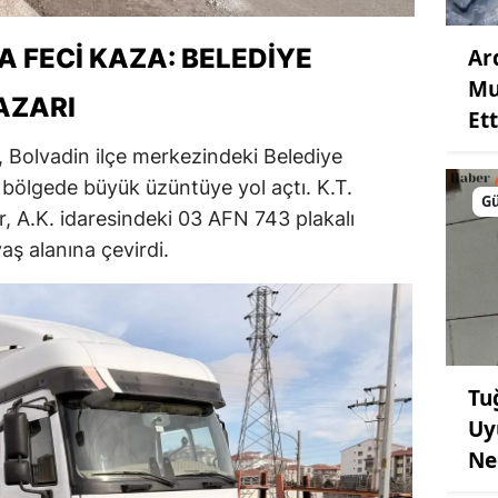
 FECI KAZA: BELEDIYE
Ar
Mu
AZARI
Ett
, Bolvadin ilçe merkezindeki Belediye
bölgede büyük üzüntüye yol açtı. K.T.
G
r, A.K. idaresindeki 03 AFN 743 plakalı
aş alanına çevirdi.
Tu
Uy
Ne