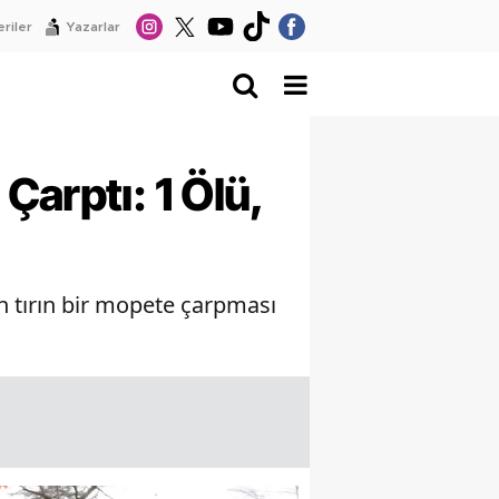
riler
Yazarlar
arptı: 1 Ölü,
n tırın bir mopete çarpması