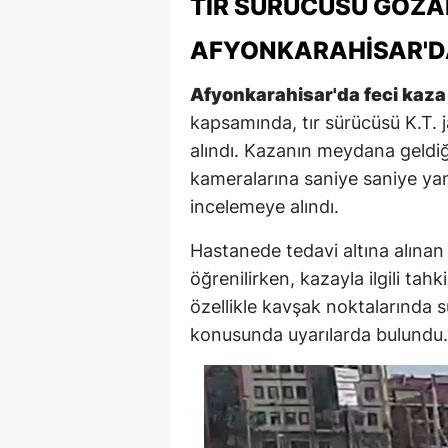
TIR SÜRÜCÜSÜ GÖZA
AFYONKARAHISAR'DA
Afyonkarahisar'da feci kaza
kapsamında, tır sürücüsü K.T. 
alındı. Kazanın meydana geldiği
kameralarına saniye saniye yan
incelemeye alındı.
Hastanede tedavi altına alınan 
öğrenilirken, kazayla ilgili tahki
özellikle kavşak noktalarında s
konusunda uyarılarda bulundu.