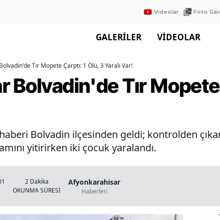
Videolar
Foto Gale
GALERİLER
VİDEOLAR
olvadin'de Tır Mopete Çarptı: 1 Ölü, 3 Yaralı Var!
 Bolvadin'de Tır Mopete Ç
haberi Bolvadin ilçesinden geldi; kontrolden çıka
nı yitirirken iki çocuk yaralandı.
Afyonkarahisar
01
2 Dakika
OKUNMA SÜRESİ
Haberleri