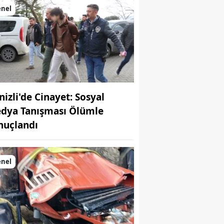
enel
nizli'de Cinayet: Sosyal
dya Tanışması Ölümle
nuçlandı
enel