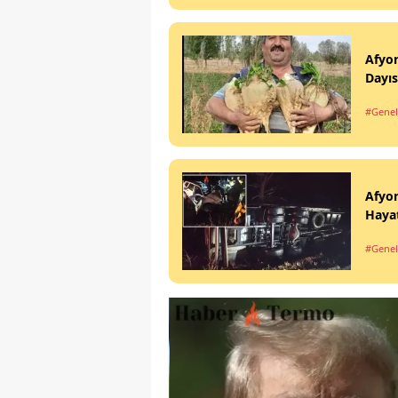
Afyon
Dayıs
#Genel
Afyon
Hayat
#Genel