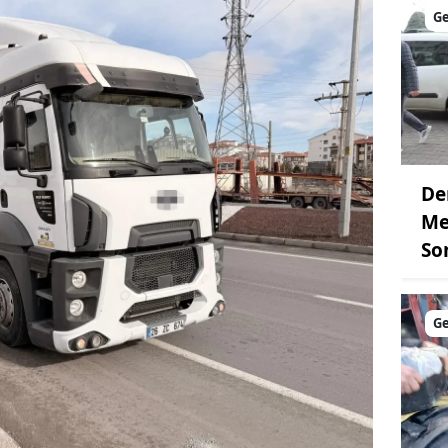
G
De
Me
So
G