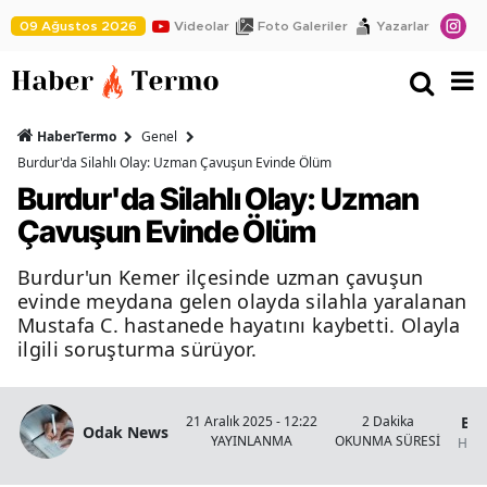
09 Ağustos 2026
Videolar
Foto Galeriler
Yazarlar
HaberTermo
Genel
Burdur'da Silahlı Olay: Uzman Çavuşun Evinde Ölüm
Burdur'da Silahlı Olay: Uzman
Çavuşun Evinde Ölüm
Burdur'un Kemer ilçesinde uzman çavuşun
evinde meydana gelen olayda silahla yaralanan
Mustafa C. hastanede hayatını kaybetti. Olayla
ilgili soruşturma sürüyor.
Bur
21 Aralık 2025 - 12:22
2 Dakika
Odak News
YAYINLANMA
OKUNMA SÜRESİ
Habe