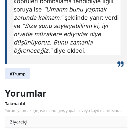
köprüleri bombalama tehdidiyle ilgili
soruya ise
"Umarım bunu yapmak
zorunda kalmam."
şeklinde yanıt verdi
ve
"Size şunu söyleyebilirim ki, iyi
niyetle müzakere ediyorlar diye
düşünüyoruz. Bunu zamanla
öğreneceğiz."
diye ekledi.
#Trump
Yorumlar
Takma Ad
Yorum yapmak için, isterseniz giriş yapabilir veya kayıt olabilirsiniz.