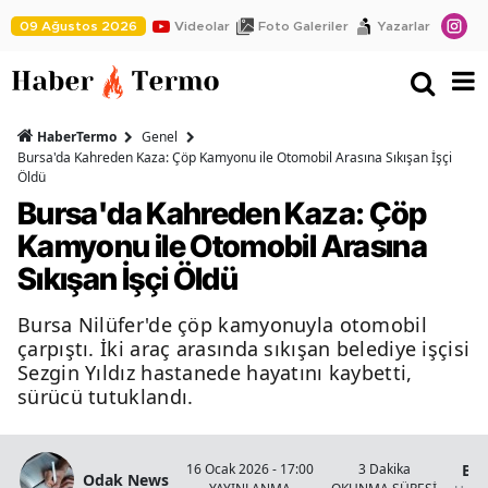
09 Ağustos 2026
Videolar
Foto Galeriler
Yazarlar
HaberTermo
Genel
Bursa'da Kahreden Kaza: Çöp Kamyonu ile Otomobil Arasına Sıkışan İşçi
Öldü
Bursa'da Kahreden Kaza: Çöp
Kamyonu ile Otomobil Arasına
Sıkışan İşçi Öldü
Bursa Nilüfer'de çöp kamyonuyla otomobil
çarpıştı. İki araç arasında sıkışan belediye işçisi
Sezgin Yıldız hastanede hayatını kaybetti,
sürücü tutuklandı.
Bur
16 Ocak 2026 - 17:00
3 Dakika
Odak News