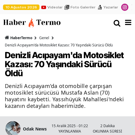
10 Ağustos 2026
Videolar
Foto Galeriler
Yazarlar
HaberTermo
Genel
Denizli Acıpayam'da Motosiklet Kazası: 70 Yaşındaki Sürücü Öldü
Denizli Acıpayam'da Motosiklet
Kazası: 70 Yaşındaki Sürücü
Öldü
Denizli Acıpayam'da otomobille çarpışan
motosiklet sürücüsü Mustafa Aslan (70)
hayatını kaybetti. Yassıhüyük Mahallesi'ndeki
kazanın detayları haberimizde.
15 Aralık 2025 - 01:22
2 Dakika
Odak News
YAYINLANMA
OKUNMA SÜRESİ