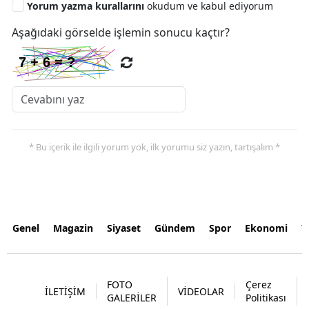
Yorum yazma kurallarını
okudum ve kabul ediyorum
Aşağıdaki görselde işlemin sonucu kaçtır?
* Bu içerik ile ilgili yorum yok, ilk yorumu siz yazın, tartışalım *
Genel
Magazin
Siyaset
Gündem
Spor
Ekonomi
Y
FOTO
Çerez
İLETİŞİM
VİDEOLAR
GALERİLER
Politikası