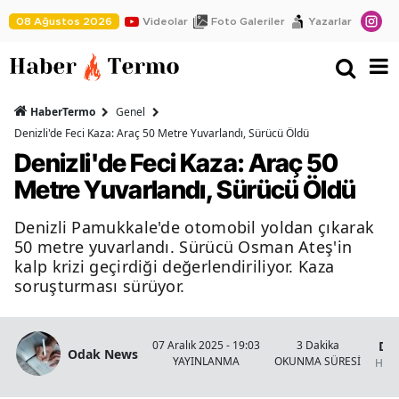
08 Ağustos 2026
Videolar
Foto Galeriler
Yazarlar
HaberTermo
Genel
Denizli'de Feci Kaza: Araç 50 Metre Yuvarlandı, Sürücü Öldü
Denizli'de Feci Kaza: Araç 50
Metre Yuvarlandı, Sürücü Öldü
Denizli Pamukkale'de otomobil yoldan çıkarak
50 metre yuvarlandı. Sürücü Osman Ateş'in
kalp krizi geçirdiği değerlendiriliyor. Kaza
soruşturması sürüyor.
Den
07 Aralık 2025 - 19:03
3 Dakika
Odak News
YAYINLANMA
OKUNMA SÜRESİ
Habe