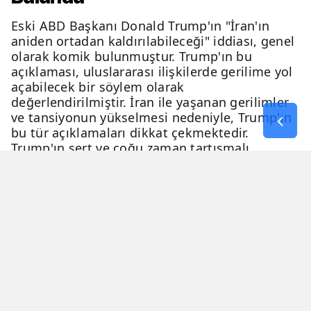
Eski ABD Başkanı Donald Trump'ın "İran'ın
aniden ortadan kaldırılabileceği" iddiası, genel
olarak komik bulunmuştur. Trump'ın bu
açıklaması, uluslararası ilişkilerde gerilime yol
açabilecek bir söylem olarak
değerlendirilmiştir. İran ile yaşanan gerilimler
ve tansiyonun yükselmesi nedeniyle, Trump'ın
bu tür açıklamaları dikkat çekmektedir.
Trump'ın sert ve çoğu zaman tartışmalı
açıklamaları, genellikle eleştiri ve tartışma
konusu olmaktadır.
06 Nisan 2026 - 23:54
2 Dakika
Haber Merkezi
YAYINLANMA
OKUNMA SÜRESİ