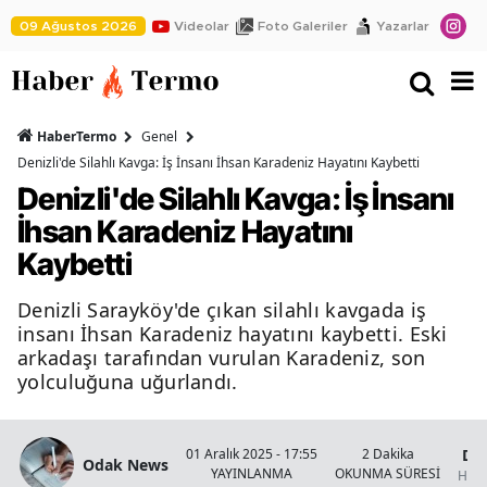
09 Ağustos 2026
Videolar
Foto Galeriler
Yazarlar
HaberTermo
Genel
Denizli'de Silahlı Kavga: İş İnsanı İhsan Karadeniz Hayatını Kaybetti
Denizli'de Silahlı Kavga: İş İnsanı
İhsan Karadeniz Hayatını
Kaybetti
Denizli Sarayköy'de çıkan silahlı kavgada iş
insanı İhsan Karadeniz hayatını kaybetti. Eski
arkadaşı tarafından vurulan Karadeniz, son
yolculuğuna uğurlandı.
Den
01 Aralık 2025 - 17:55
2 Dakika
Odak News
YAYINLANMA
OKUNMA SÜRESİ
Habe