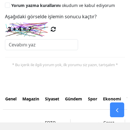
Yorum yazma kurallarını
okudum ve kabul ediyorum
Aşağıdaki görselde işlemin sonucu kaçtır?
* Bu içerik ile ilgili yorum yok, ilk yorumu siz yazın, tartışalım *
Genel
Magazin
Siyaset
Gündem
Spor
Ekonomi
Y
FOTO
Çerez
İLETİŞİM
VİDEOLAR
GALERİLER
Politikası