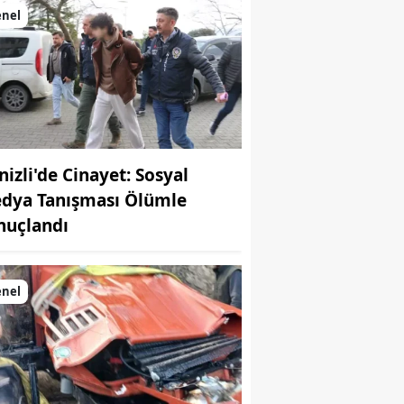
enel
nizli'de Cinayet: Sosyal
dya Tanışması Ölümle
nuçlandı
enel