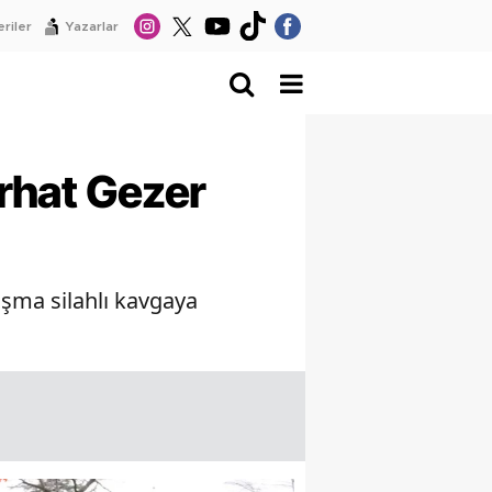
riler
Yazarlar
erhat Gezer
tışma silahlı kavgaya