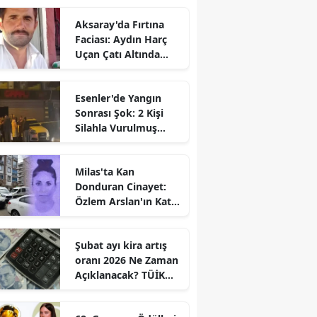
Aksaray'da Fırtına
Faciası: Aydın Harç
Uçan Çatı Altında
Kalarak Öldü
Esenler'de Yangın
Sonrası Şok: 2 Kişi
Silahla Vurulmuş
Bulundu
Milas'ta Kan
Donduran Cinayet:
Özlem Arslan'ın Katili
Boşanma
Aşamasındaki Eşi
Şubat ayı kira artış
oranı 2026 Ne Zaman
Açıklanacak? TÜİK
Tarihi Belli