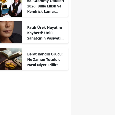
68. Grammy Ödülleri
2026: Billie Eilish ve
Kendrick Lamar
Gecede Zirveyi
Paylaştı
Fatih Ürek Hayatını
Kaybetti! Ünlü
Sanatçının Vasiyeti
Ortaya Çıktı
Berat Kandili Orucu:
Ne Zaman Tutulur,
Nasıl Niyet Edilir?