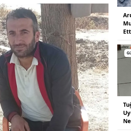
Ar
Mu
Ett
G
Tu
Uy
Ne