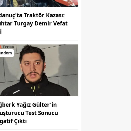
danuç'ta Traktör Kazası:
htar Turgay Demir Vefat
i
ündem
ğberk Yağız Gülter'in
uşturucu Test Sonucu
gatif Çıktı