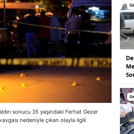
G
De
Me
So
G
saldırı sonucu 35 yaşındaki Ferhat Gezer
kavgası nedeniyle çıkan olayla ilgili