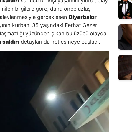
 saldırı
sonucu bir kişi yaşamını yitirdi, olay
inilen bilgilere göre, daha önce uzlaşı
 alevlenmesiyle gerçekleşen
Diyarbakır
yının kurbanı 35 yaşındaki Ferhat Gezer
anlaşmazlığı yüzünden çıkan bu üzücü olayda
 saldırı
detayları da netleşmeye başladı.